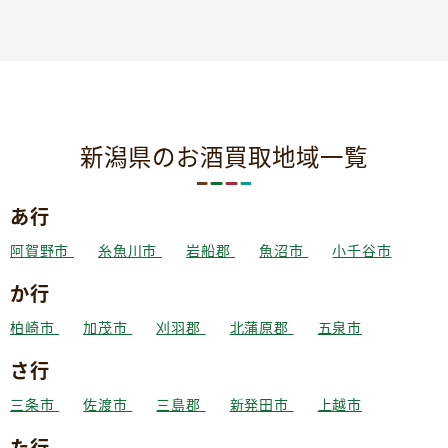
新潟県のお酒買取地域一覧
あ行
阿賀野市
糸魚川市
岩船郡
魚沼市
小千谷市
か行
柏崎市
加茂市
刈羽郡
北蒲原郡
五泉市
さ行
三条市
佐渡市
三島郡
新発田市
上越市
た行