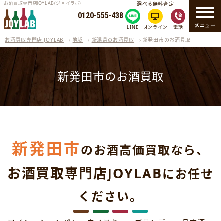
お酒買取専門店JOYLAB(ジョイラボ)
選べる無料査定
0120-555-438
メニュー
LINE
オンライン
電話
お酒買取専門店 JOYLAB
›
地域
›
新潟県のお酒買取
›
新発田市のお酒買取
新発田市のお酒買取
新発田市
のお酒高価買取なら、
お酒買取専門店JOYLAB
にお任せ
ください。