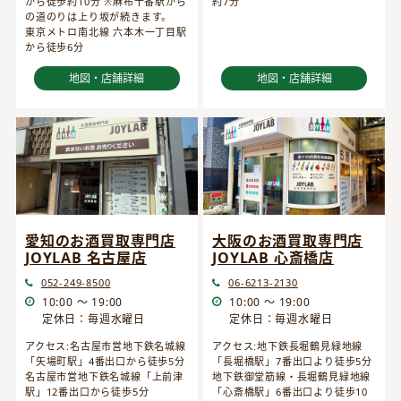
から徒歩約10分 ※麻布十番駅から
約7分
の道のりは上り坂が続きます。
東京メトロ南北線 六本木一丁目駅
から徒歩6分
地図・店舗詳細
地図・店舗詳細
愛知のお酒買取専門店
大阪のお酒買取専門店
JOYLAB 名古屋店
JOYLAB 心斎橋店
052-249-8500
06-6213-2130
10:00 ～ 19:00
10:00 ～ 19:00
定休日：毎週水曜日
定休日：毎週水曜日
アクセス:名古屋市営地下鉄名城線
アクセス:地下鉄長堀鶴見緑地線
「矢場町駅」4番出口から徒歩5分
「長堀橋駅」7番出口より徒歩5分
名古屋市営地下鉄名城線「上前津
地下鉄御堂筋線・長堀鶴見緑地線
駅」12番出口から徒歩5分
「心斎橋駅」6番出口より徒歩10