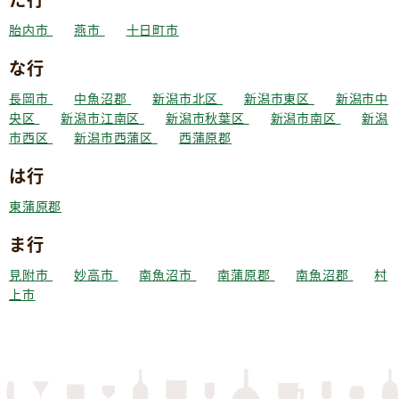
胎内市
燕市
十日町市
な行
長岡市
中魚沼郡
新潟市北区
新潟市東区
新潟市中
央区
新潟市江南区
新潟市秋葉区
新潟市南区
新潟
市西区
新潟市西蒲区
西蒲原郡
は行
東蒲原郡
ま行
見附市
妙高市
南魚沼市
南蒲原郡
南魚沼郡
村
上市