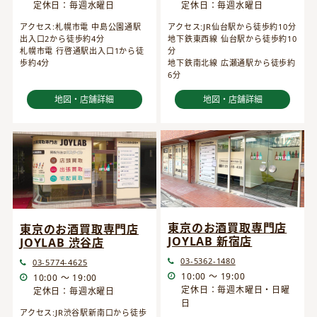
定休日：毎週水曜日
定休日：毎週水曜日
アクセス:JR仙台駅から徒歩約10分
アクセス:札幌市電 中島公園通駅
地下鉄東西線 仙台駅から徒歩約10
出入口2から徒歩約4分
分
札幌市電 行啓通駅出入口1から徒
地下鉄南北線 広瀬通駅から徒歩約
歩約4分
6分
地図・店舗詳細
地図・店舗詳細
東京のお酒買取専門店
東京のお酒買取専門店
JOYLAB 新宿店
JOYLAB 渋谷店
03-5362-1480
03-5774-4625
10:00 ～ 19:00
10:00 ～ 19:00
定休日：毎週木曜日・日曜
定休日：毎週水曜日
日
アクセス:JR渋谷駅新南口から徒歩