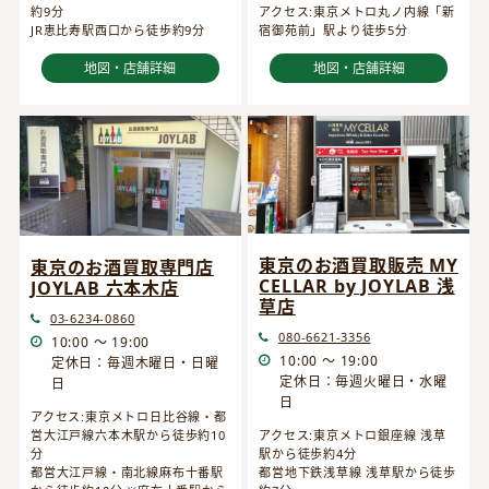
約9分
アクセス:東京メトロ丸ノ内線「新
JR恵比寿駅西口から徒歩約9分
宿御苑前」駅より徒歩5分
地図・店舗詳細
地図・店舗詳細
東京のお酒買取販売 MY
東京のお酒買取専門店
CELLAR by JOYLAB 浅
JOYLAB 六本木店
草店
03-6234-0860
080-6621-3356
10:00 ～ 19:00
10:00 ～ 19:00
定休日：毎週木曜日・日曜
定休日：毎週火曜日・水曜
日
日
アクセス:東京メトロ日比谷線・都
営大江戸線六本木駅から徒歩約10
アクセス:東京メトロ銀座線 浅草
分
駅から徒歩約4分
都営大江戸線・南北線麻布十番駅
都営地下鉄浅草線 浅草駅から徒歩