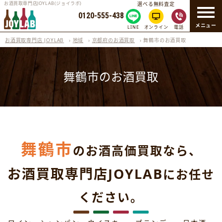
お酒買取専門店JOYLAB(ジョイラボ)
選べる無料査定
0120-555-438
メニュー
LINE
オンライン
電話
お酒買取専門店 JOYLAB
›
地域
›
京都府のお酒買取
›
舞鶴市のお酒買取
舞鶴市のお酒買取
舞鶴市
のお酒高価買取なら、
お酒買取専門店JOYLAB
にお任せ
ください。