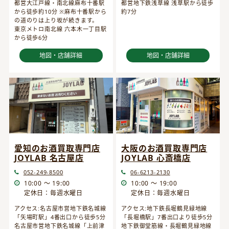
都営大江戸線・南北線麻布十番駅
都営地下鉄浅草線 浅草駅から徒歩
から徒歩約10分 ※麻布十番駅から
約7分
の道のりは上り坂が続きます。
東京メトロ南北線 六本木一丁目駅
から徒歩6分
地図・店舗詳細
地図・店舗詳細
愛知のお酒買取専門店
大阪のお酒買取専門店
JOYLAB 名古屋店
JOYLAB 心斎橋店
052-249-8500
06-6213-2130
10:00 ～ 19:00
10:00 ～ 19:00
定休日：毎週水曜日
定休日：毎週水曜日
アクセス:名古屋市営地下鉄名城線
アクセス:地下鉄長堀鶴見緑地線
「矢場町駅」4番出口から徒歩5分
「長堀橋駅」7番出口より徒歩5分
名古屋市営地下鉄名城線「上前津
地下鉄御堂筋線・長堀鶴見緑地線