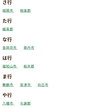
さ行
城陽市
相楽郡
た行
綴喜郡
な行
長岡京市
南丹市
は行
福知山市
船井郡
ま行
舞鶴市
宮津市
向日市
や行
八幡市
与謝郡