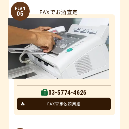
PLAN
FAXでお酒査定
05
03-5774-4626
FAX査定依頼用紙