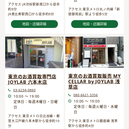
日
アクセス:JR渋谷駅新南口から徒歩
約9分
アクセス:東京メトロ丸ノ内線「新
JR恵比寿駅西口から徒歩約9分
宿御苑前」駅より徒歩5分
地図・店舗詳細
地図・店舗詳細
東京のお酒買取販売 MY
東京のお酒買取専門店
CELLAR by JOYLAB 浅
JOYLAB 六本木店
草店
03-6234-0860
080-6621-3356
10:00 ～ 19:00
10:00 ～ 19:00
定休日：毎週木曜日・日曜
定休日：毎週火曜日・水曜
日
日
アクセス:東京メトロ日比谷線・都
営大江戸線六本木駅から徒歩約10
アクセス:東京メトロ銀座線 浅草
分
駅から徒歩約4分