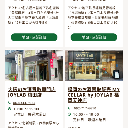
アクセス:名古屋市営地下鉄名城線
アクセス:地下鉄長堀鶴見緑地線
「矢場町駅」4番出口から徒歩5分
「長堀橋駅」7番出口より徒歩5分
名古屋市営地下鉄名城線「上前津
地下鉄御堂筋線・長堀鶴見緑地線
駅」12番出口から徒歩5分
「心斎橋駅」6番出口より徒歩10
分
地図・店舗詳細
地図・店舗詳細
大阪のお酒買取専門店
福岡のお酒買取販売 MY
JOYLAB 梅田店
CELLAR by JOYLAB 福
岡天神店
06-6344-2054
092-717-6610
10:00 ～ 19:00
定休日：毎週木曜日
10:00 ～ 19:00
定休日：毎週木曜日
アクセス:北新地駅・西梅田駅から
徒歩約5分