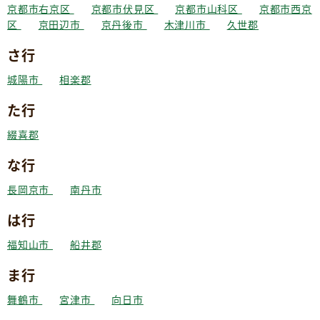
京都市右京区
京都市伏見区
京都市山科区
京都市西京
区
京田辺市
京丹後市
木津川市
久世郡
さ行
城陽市
相楽郡
た行
綴喜郡
な行
長岡京市
南丹市
は行
福知山市
船井郡
ま行
舞鶴市
宮津市
向日市