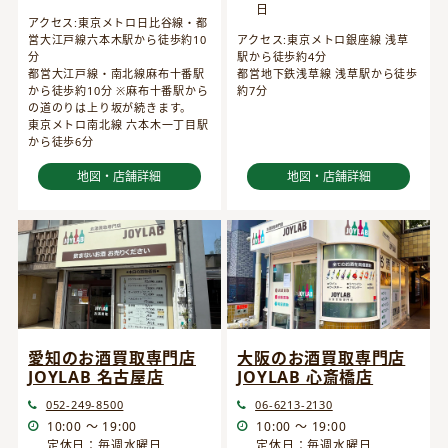
日
アクセス:東京メトロ日比谷線・都
営大江戸線六本木駅から徒歩約10
アクセス:東京メトロ銀座線 浅草
分
駅から徒歩約4分
都営大江戸線・南北線麻布十番駅
都営地下鉄浅草線 浅草駅から徒歩
から徒歩約10分 ※麻布十番駅から
約7分
の道のりは上り坂が続きます。
東京メトロ南北線 六本木一丁目駅
から徒歩6分
地図・店舗詳細
地図・店舗詳細
愛知のお酒買取専門店
大阪のお酒買取専門店
JOYLAB 名古屋店
JOYLAB 心斎橋店
052-249-8500
06-6213-2130
10:00 ～ 19:00
10:00 ～ 19:00
定休日：毎週水曜日
定休日：毎週水曜日