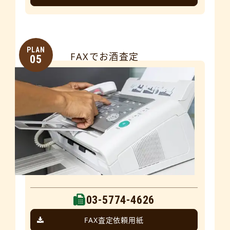
PLAN
FAXでお酒査定
05
03-5774-4626
FAX査定依頼用紙