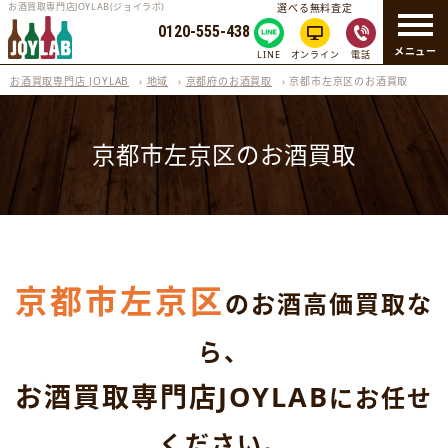
お酒買取専門店JOYLAB(ジョイラボ)
選べる無料査定
0120-555-438
メニュー
LINE
オンライン
電話
お酒買取専門店 JOYLAB
›
地域
›
京都府のお酒買取
›
京都市左京区のお酒買取
京都市左京区のお酒買取
京都市左京区
のお酒高価買取な
ら、
お酒買取専門店JOYLAB
にお任せ
ください。