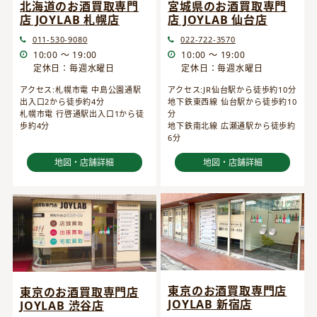
宮城県のお酒買取専門
北海道のお酒買取専門
店 JOYLAB 仙台店
店 JOYLAB 札幌店
022-722-3570
011-530-9080
10:00 ～ 19:00
10:00 ～ 19:00
定休日：毎週水曜日
定休日：毎週水曜日
アクセス:JR仙台駅から徒歩約10分
アクセス:札幌市電 中島公園通駅
地下鉄東西線 仙台駅から徒歩約10
出入口2から徒歩約4分
分
札幌市電 行啓通駅出入口1から徒
地下鉄南北線 広瀬通駅から徒歩約
歩約4分
6分
地図・店舗詳細
地図・店舗詳細
東京のお酒買取専門店
東京のお酒買取専門店
JOYLAB 新宿店
JOYLAB 渋谷店