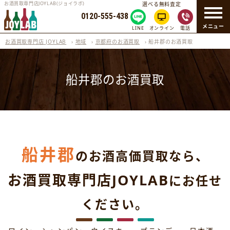
お酒買取専門店JOYLAB(ジョイラボ)
選べる無料査定
0120-555-438
メニュー
LINE
オンライン
電話
お酒買取専門店 JOYLAB
›
地域
›
京都府のお酒買取
›
船井郡のお酒買取
船井郡のお酒買取
船井郡
のお酒高価買取なら、
お酒買取専門店JOYLAB
にお任せ
ください。