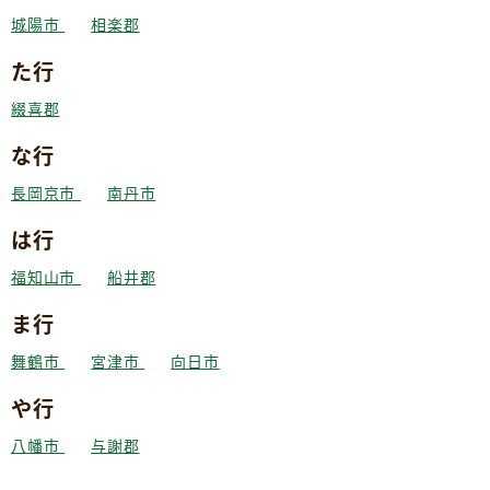
城陽市
相楽郡
た行
綴喜郡
な行
長岡京市
南丹市
は行
福知山市
船井郡
ま行
舞鶴市
宮津市
向日市
や行
八幡市
与謝郡