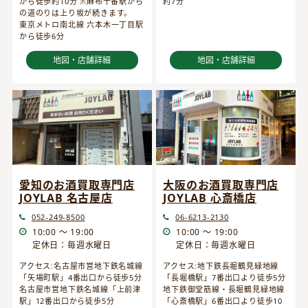
から徒歩約10分 ※麻布十番駅から
約7分
の道のりは上り坂が続きます。
東京メトロ南北線 六本木一丁目駅
から徒歩6分
地図・店舗詳細
地図・店舗詳細
愛知のお酒買取専門店
大阪のお酒買取専門店
JOYLAB 名古屋店
JOYLAB 心斎橋店
052-249-8500
06-6213-2130
10:00 ～ 19:00
10:00 ～ 19:00
定休日：毎週水曜日
定休日：毎週水曜日
アクセス:名古屋市営地下鉄名城線
アクセス:地下鉄長堀鶴見緑地線
「矢場町駅」4番出口から徒歩5分
「長堀橋駅」7番出口より徒歩5分
名古屋市営地下鉄名城線「上前津
地下鉄御堂筋線・長堀鶴見緑地線
駅」12番出口から徒歩5分
「心斎橋駅」6番出口より徒歩10