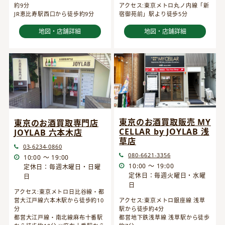
約9分
アクセス:東京メトロ丸ノ内線「新
JR恵比寿駅西口から徒歩約9分
宿御苑前」駅より徒歩5分
地図・店舗詳細
地図・店舗詳細
東京のお酒買取販売 MY
東京のお酒買取専門店
CELLAR by JOYLAB 浅
JOYLAB 六本木店
草店
03-6234-0860
080-6621-3356
10:00 ～ 19:00
10:00 ～ 19:00
定休日：毎週木曜日・日曜
定休日：毎週火曜日・水曜
日
日
アクセス:東京メトロ日比谷線・都
営大江戸線六本木駅から徒歩約10
アクセス:東京メトロ銀座線 浅草
分
駅から徒歩約4分
都営大江戸線・南北線麻布十番駅
都営地下鉄浅草線 浅草駅から徒歩