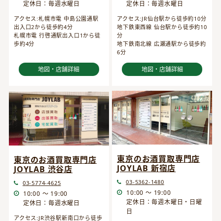
定休日：毎週水曜日
定休日：毎週水曜日
アクセス:JR仙台駅から徒歩約10分
アクセス:札幌市電 中島公園通駅
地下鉄東西線 仙台駅から徒歩約10
出入口2から徒歩約4分
分
札幌市電 行啓通駅出入口1から徒
地下鉄南北線 広瀬通駅から徒歩約
歩約4分
6分
地図・店舗詳細
地図・店舗詳細
東京のお酒買取専門店
東京のお酒買取専門店
JOYLAB 新宿店
JOYLAB 渋谷店
03-5362-1480
03-5774-4625
10:00 ～ 19:00
10:00 ～ 19:00
定休日：毎週木曜日・日曜
定休日：毎週水曜日
日
アクセス:JR渋谷駅新南口から徒歩