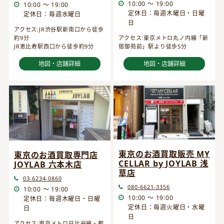
10:00 ～ 19:00
10:00 ～ 19:00
定休日：毎週木曜日・日曜
定休日：毎週水曜日
日
アクセス:JR渋谷駅新南口から徒歩
約9分
アクセス:東京メトロ丸ノ内線「新
JR恵比寿駅西口から徒歩約9分
宿御苑前」駅より徒歩5分
地図・店舗詳細
地図・店舗詳細
東京のお酒買取販売 MY
東京のお酒買取専門店
CELLAR by JOYLAB 浅
JOYLAB 六本木店
草店
03-6234-0860
080-6621-3356
10:00 ～ 19:00
10:00 ～ 19:00
定休日：毎週木曜日・日曜
定休日：毎週火曜日・水曜
日
日
アクセス:東京メトロ日比谷線・都