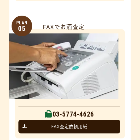
PLAN
FAXでお酒査定
05
03-5774-4626
FAX査定依頼用紙