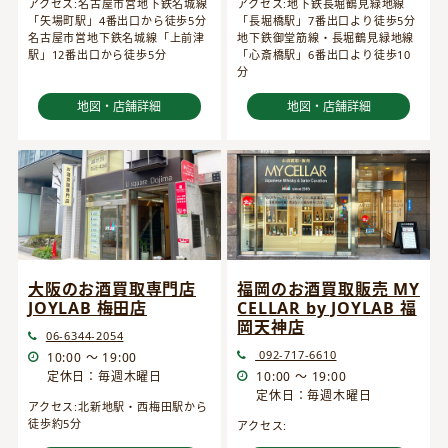
アクセス:名古屋市営地下鉄名城線
アクセス:地下鉄長堀鶴見緑地線
「矢場町駅」4番出口から徒歩5分
「長堀橋駅」7番出口より徒歩5分
名古屋市営地下鉄名城線「上前津
地下鉄御堂筋線・長堀鶴見緑地線
駅」12番出口から徒歩5分
「心斎橋駅」6番出口より徒歩10
分
地図・店舗詳細
地図・店舗詳細
大阪のお酒買取専門店
福岡のお酒買取販売 MY
JOYLAB 梅田店
CELLAR by JOYLAB 福
岡天神店
06-6344-2054
092-717-6610
10:00 ～ 19:00
定休日：毎週木曜日
10:00 ～ 19:00
定休日：毎週木曜日
アクセス:北新地駅・西梅田駅から
徒歩約5分
アクセス: