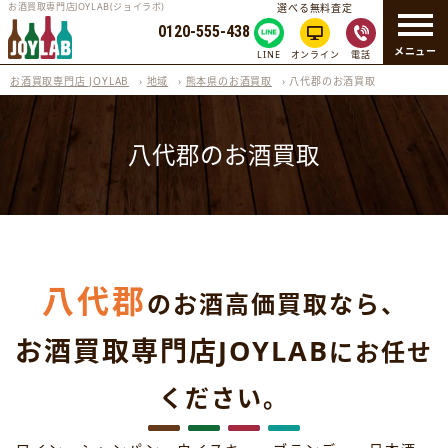
お酒買取専門店JOYLAB(ジョイラボ)
選べる無料査定
0120-555-438
メニュー
LINE
オンライン
電話
お酒買取専門店 JOYLAB
›
地域
›
熊本県のお酒買取
›
八代郡のお酒買取
八代郡のお酒買取
八代郡
のお酒高価買取なら、
お酒買取専門店JOYLAB
にお任せ
ください。