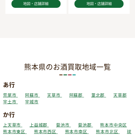
地図・店舗詳細
地図・店舗詳細
熊本県のお酒買取地域一覧
あ行
荒尾市
阿蘇市
天草市
阿蘇郡
葦北郡
天草郡
宇土市
宇城市
か行
上天草市
上益城郡
菊池市
菊池郡
熊本市中央区
熊本市東区
熊本市西区
熊本市南区
熊本市北区
球