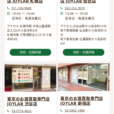
店 JOYLAB 仙台店
店 JOYLAB 札幌店
022-722-3570
011-530-9080
10:00 ～ 19:00
10:00 ～ 19:00
定休日：毎週水曜日
定休日：毎週水曜日
アクセス:JR仙台駅から徒歩約10分
アクセス:札幌市電 中島公園通駅
地下鉄東西線 仙台駅から徒歩約10
出入口2から徒歩約4分
分
札幌市電 行啓通駅出入口1から徒
地下鉄南北線 広瀬通駅から徒歩約
歩約4分
6分
地図・店舗詳細
地図・店舗詳細
東京のお酒買取専門店
東京のお酒買取専門店
JOYLAB 新宿店
JOYLAB 渋谷店
03-5362-1480
03-5774-4625