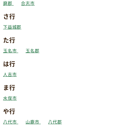
磨郡
合志市
さ行
下益城郡
た行
玉名市
玉名郡
は行
人吉市
ま行
水俣市
や行
八代市
山鹿市
八代郡