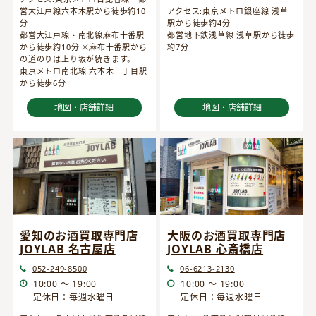
営大江戸線六本木駅から徒歩約10
アクセス:東京メトロ銀座線 浅草
分
駅から徒歩約4分
都営大江戸線・南北線麻布十番駅
都営地下鉄浅草線 浅草駅から徒歩
から徒歩約10分 ※麻布十番駅から
約7分
の道のりは上り坂が続きます。
東京メトロ南北線 六本木一丁目駅
から徒歩6分
地図・店舗詳細
地図・店舗詳細
愛知のお酒買取専門店
大阪のお酒買取専門店
JOYLAB 名古屋店
JOYLAB 心斎橋店
052-249-8500
06-6213-2130
10:00 ～ 19:00
10:00 ～ 19:00
定休日：毎週水曜日
定休日：毎週水曜日