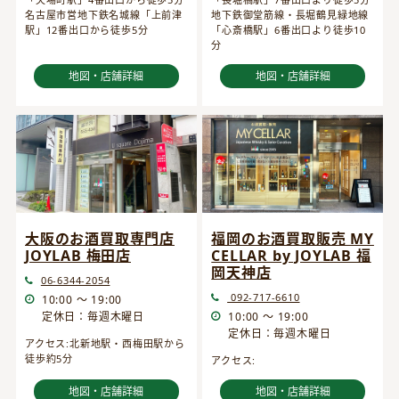
名古屋市営地下鉄名城線「上前津
地下鉄御堂筋線・長堀鶴見緑地線
駅」12番出口から徒歩5分
「心斎橋駅」6番出口より徒歩10
分
地図・店舗詳細
地図・店舗詳細
大阪のお酒買取専門店
福岡のお酒買取販売 MY
JOYLAB 梅田店
CELLAR by JOYLAB 福
岡天神店
06-6344-2054
092-717-6610
10:00 ～ 19:00
定休日：毎週木曜日
10:00 ～ 19:00
定休日：毎週木曜日
アクセス:北新地駅・西梅田駅から
徒歩約5分
アクセス:
地図・店舗詳細
地図・店舗詳細