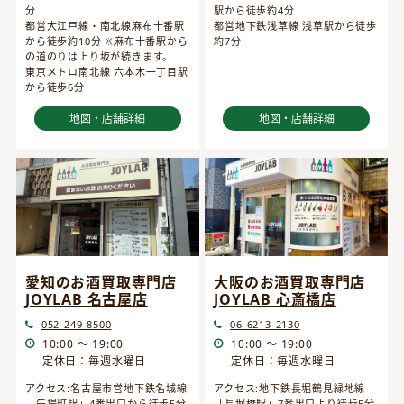
分
駅から徒歩約4分
都営大江戸線・南北線麻布十番駅
都営地下鉄浅草線 浅草駅から徒歩
から徒歩約10分 ※麻布十番駅から
約7分
の道のりは上り坂が続きます。
東京メトロ南北線 六本木一丁目駅
から徒歩6分
地図・店舗詳細
地図・店舗詳細
愛知のお酒買取専門店
大阪のお酒買取専門店
JOYLAB 名古屋店
JOYLAB 心斎橋店
052-249-8500
06-6213-2130
10:00 ～ 19:00
10:00 ～ 19:00
定休日：毎週水曜日
定休日：毎週水曜日
アクセス:名古屋市営地下鉄名城線
アクセス:地下鉄長堀鶴見緑地線
「矢場町駅」4番出口から徒歩5分
「長堀橋駅」7番出口より徒歩5分