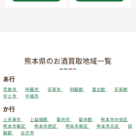
熊本県のお酒買取地域一覧
あ行
荒尾市
阿蘇市
天草市
阿蘇郡
葦北郡
天草郡
宇土市
宇城市
か行
上天草市
上益城郡
菊池市
菊池郡
熊本市中央区
熊本市東区
熊本市西区
熊本市南区
熊本市北区
球
磨郡
合志市