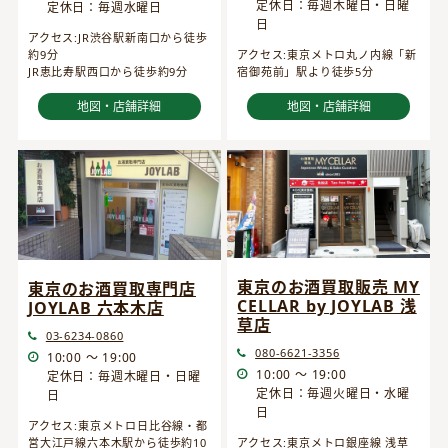
定休日：毎週木曜日・日曜
定休日：毎週水曜日
日
アクセス:JR渋谷駅新南口から徒歩
約9分
アクセス:東京メトロ丸ノ内線「新
JR恵比寿駅西口から徒歩約9分
宿御苑前」駅より徒歩5分
地図・店舗詳細
地図・店舗詳細
東京のお酒買取販売 MY
東京のお酒買取専門店
CELLAR by JOYLAB 浅
JOYLAB 六本木店
草店
03-6234-0860
080-6621-3356
10:00 ～ 19:00
10:00 ～ 19:00
定休日：毎週木曜日・日曜
定休日：毎週火曜日・水曜
日
日
アクセス:東京メトロ日比谷線・都
営大江戸線六本木駅から徒歩約10
アクセス:東京メトロ銀座線 浅草