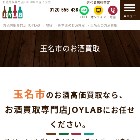
お酒買取専門店JOYLAB(ジョイラボ)
選べる無料査定
0120-555-438
メニュー
LINE
オンライン
電話
お酒買取専門店 JOYLAB
›
地域
›
熊本県のお酒買取
›
玉名市のお酒買取
玉名市のお酒買取
玉名市
のお酒高価買取なら、
お酒買取専門店JOYLAB
にお任せ
ください。