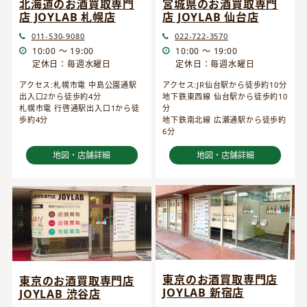
宮城県のお酒買取専門
北海道のお酒買取専門
店 JOYLAB 仙台店
店 JOYLAB 札幌店
022-722-3570
011-530-9080
10:00 ～ 19:00
10:00 ～ 19:00
定休日：毎週水曜日
定休日：毎週水曜日
アクセス:JR仙台駅から徒歩約10分
アクセス:札幌市電 中島公園通駅
地下鉄東西線 仙台駅から徒歩約10
出入口2から徒歩約4分
分
札幌市電 行啓通駅出入口1から徒
地下鉄南北線 広瀬通駅から徒歩約
歩約4分
6分
地図・店舗詳細
地図・店舗詳細
東京のお酒買取専門店
東京のお酒買取専門店
JOYLAB 新宿店
JOYLAB 渋谷店