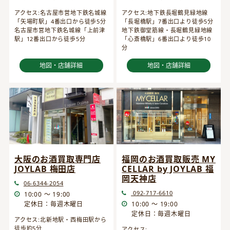
アクセス:名古屋市営地下鉄名城線
アクセス:地下鉄長堀鶴見緑地線
「矢場町駅」4番出口から徒歩5分
「長堀橋駅」7番出口より徒歩5分
名古屋市営地下鉄名城線「上前津
地下鉄御堂筋線・長堀鶴見緑地線
駅」12番出口から徒歩5分
「心斎橋駅」6番出口より徒歩10
分
地図・店舗詳細
地図・店舗詳細
大阪のお酒買取専門店
福岡のお酒買取販売 MY
JOYLAB 梅田店
CELLAR by JOYLAB 福
岡天神店
06-6344-2054
092-717-6610
10:00 ～ 19:00
定休日：毎週木曜日
10:00 ～ 19:00
定休日：毎週木曜日
アクセス:北新地駅・西梅田駅から
徒歩約5分
アクセス: