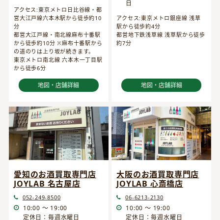
日
アクセス:東京メトロ日比谷線・都
営大江戸線六本木駅から徒歩約10
アクセス:東京メトロ銀座線 浅草
分
駅から徒歩約4分
都営大江戸線・南北線麻布十番駅
都営地下鉄浅草線 浅草駅から徒歩
から徒歩約10分 ※麻布十番駅から
約7分
の道のりは上り坂が続きます。
東京メトロ南北線 六本木一丁目駅
から徒歩6分
地図・店舗詳細
地図・店舗詳細
愛知のお酒買取専門店
大阪のお酒買取専門店
JOYLAB 名古屋店
JOYLAB 心斎橋店
052-249-8500
06-6213-2130
10:00 ～ 19:00
10:00 ～ 19:00
定休日：毎週水曜日
定休日：毎週水曜日