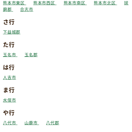
熊本市東区
熊本市西区
熊本市南区
熊本市北区
球
磨郡
合志市
さ行
下益城郡
た行
玉名市
玉名郡
は行
人吉市
ま行
水俣市
や行
八代市
山鹿市
八代郡