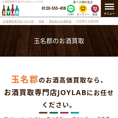
お酒買取専門店JOYLAB(ジョイラボ)
選べる無料査定
0120-555-438
メニュー
LINE
オンライン
電話
お酒買取専門店 JOYLAB
›
地域
›
熊本県のお酒買取
›
玉名郡のお酒買取
玉名郡のお酒買取
玉名郡
のお酒高価買取なら、
お酒買取専門店JOYLAB
にお任せ
ください。