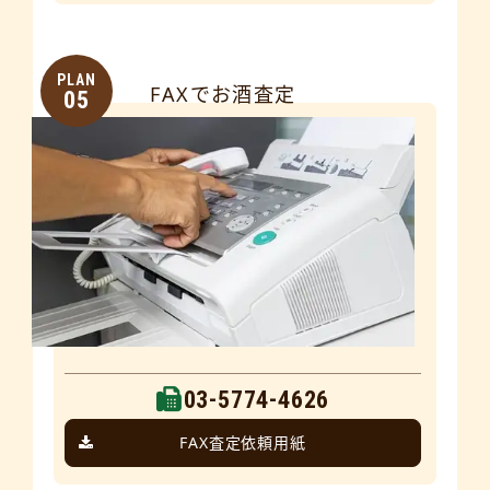
PLAN
FAXでお酒査定
05
03-5774-4626
FAX査定依頼用紙