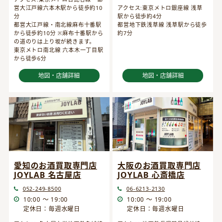
営大江戸線六本木駅から徒歩約10
アクセス:東京メトロ銀座線 浅草
分
駅から徒歩約4分
都営大江戸線・南北線麻布十番駅
都営地下鉄浅草線 浅草駅から徒歩
から徒歩約10分 ※麻布十番駅から
約7分
の道のりは上り坂が続きます。
東京メトロ南北線 六本木一丁目駅
から徒歩6分
地図・店舗詳細
地図・店舗詳細
愛知のお酒買取専門店
大阪のお酒買取専門店
JOYLAB 名古屋店
JOYLAB 心斎橋店
052-249-8500
06-6213-2130
10:00 ～ 19:00
10:00 ～ 19:00
定休日：毎週水曜日
定休日：毎週水曜日