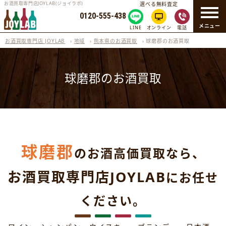
お酒買取専門店JOYLAB(ジョイラボ)
選べる無料査定
0120-555-438
メニュー
LINE
オンライン
電話
お酒買取専門店 JOYLAB
›
地域
›
熊本県のお酒買取
›
球磨郡のお酒買取
球磨郡のお酒買取
球磨郡
のお酒高価買取なら、
お酒買取専門店JOYLAB
にお任せ
ください。