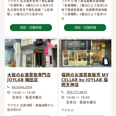
アクセス:名古屋市営地下鉄名城線
アクセス:地下鉄長堀鶴見緑地線
「矢場町駅」4番出口から徒歩5分
「長堀橋駅」7番出口より徒歩5分
名古屋市営地下鉄名城線「上前津
地下鉄御堂筋線・長堀鶴見緑地線
駅」12番出口から徒歩5分
「心斎橋駅」6番出口より徒歩10
分
地図・店舗詳細
地図・店舗詳細
大阪のお酒買取専門店
福岡のお酒買取販売 MY
JOYLAB 梅田店
CELLAR by JOYLAB 福
岡天神店
06-6344-2054
092-717-6610
10:00 ～ 19:00
定休日：毎週木曜日
10:00 ～ 19:00
定休日：毎週木曜日
アクセス:北新地駅・西梅田駅から
徒歩約5分
アクセス: