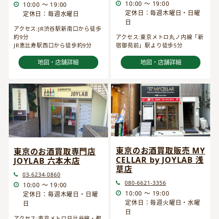
10:00 ～ 19:00
10:00 ～ 19:00
定休日：毎週木曜日・日曜
定休日：毎週水曜日
日
アクセス:JR渋谷駅新南口から徒歩
約9分
アクセス:東京メトロ丸ノ内線「新
JR恵比寿駅西口から徒歩約9分
宿御苑前」駅より徒歩5分
地図・店舗詳細
地図・店舗詳細
東京のお酒買取販売 MY
東京のお酒買取専門店
CELLAR by JOYLAB 浅
JOYLAB 六本木店
草店
03-6234-0860
080-6621-3356
10:00 ～ 19:00
10:00 ～ 19:00
定休日：毎週木曜日・日曜
定休日：毎週火曜日・水曜
日
日
アクセス:東京メトロ日比谷線・都