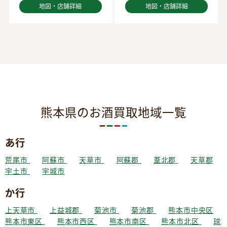
地図・店舗詳細
地図・店舗詳細
熊本県のお酒買取地域一覧
あ行
荒尾市
阿蘇市
天草市
阿蘇郡
葦北郡
天草郡
宇土市
宇城市
か行
上天草市
上益城郡
菊池市
菊池郡
熊本市中央区
熊本市東区
熊本市西区
熊本市南区
熊本市北区
球