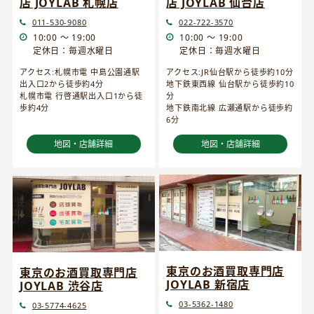
店 JOYLAB 仙台店
店 JOYLAB 札幌店
022-722-3570
011-530-9080
10:00 ～ 19:00
10:00 ～ 19:00
定休日：毎週水曜日
定休日：毎週水曜日
アクセス:JR仙台駅から徒歩約10分
アクセス:札幌市電 中島公園通駅
地下鉄東西線 仙台駅から徒歩約10
出入口2から徒歩約4分
分
札幌市電 行啓通駅出入口1から徒
地下鉄南北線 広瀬通駅から徒歩約
歩約4分
6分
地図・店舗詳細
地図・店舗詳細
東京のお酒買取専門店
東京のお酒買取専門店
JOYLAB 新宿店
JOYLAB 渋谷店
03-5362-1480
03-5774-4625