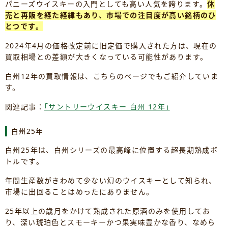
パニーズウイスキーの入門としても高い人気を誇ります。
休
売と再販を経た経緯もあり、市場での注目度が高い銘柄のひ
とつです。
2024年4月の価格改定前に旧定価で購入された方は、現在の
買取相場との差額が大きくなっている可能性があります。
白州12年の買取情報は、こちらのページでもご紹介していま
す。
関連記事：
｢サントリーウイスキー 白州 12年｣
白州25年
白州25年は、白州シリーズの最高峰に位置する超長期熟成ボ
トルです。
年間生産数がきわめて少ない幻のウイスキーとして知られ、
市場に出回ることはめったにありません。
25年以上の歳月をかけて熟成された原酒のみを使用してお
り、深い琥珀色とスモーキーかつ果実味豊かな香り、なめら