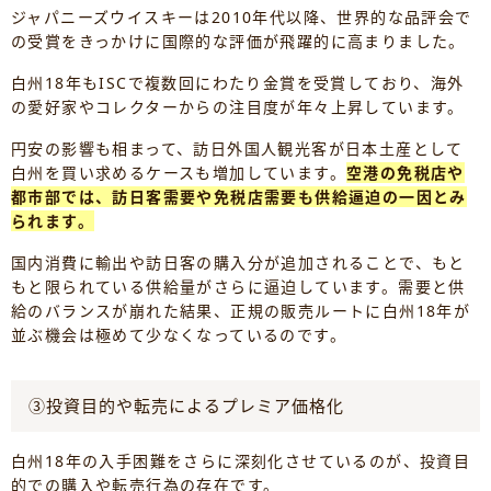
ジャパニーズウイスキーは2010年代以降、世界的な品評会で
の受賞をきっかけに国際的な評価が飛躍的に高まりました。
白州18年もISCで複数回にわたり金賞を受賞しており、海外
の愛好家やコレクターからの注目度が年々上昇しています。
円安の影響も相まって、訪日外国人観光客が日本土産として
白州を買い求めるケースも増加しています。
空港の免税店や
都市部では、訪日客需要や免税店需要も供給逼迫の一因とみ
られます。
国内消費に輸出や訪日客の購入分が追加されることで、もと
もと限られている供給量がさらに逼迫しています。需要と供
給のバランスが崩れた結果、正規の販売ルートに白州18年が
並ぶ機会は極めて少なくなっているのです。
③投資目的や転売によるプレミア価格化
白州18年の入手困難をさらに深刻化させているのが、投資目
的での購入や転売行為の存在です。