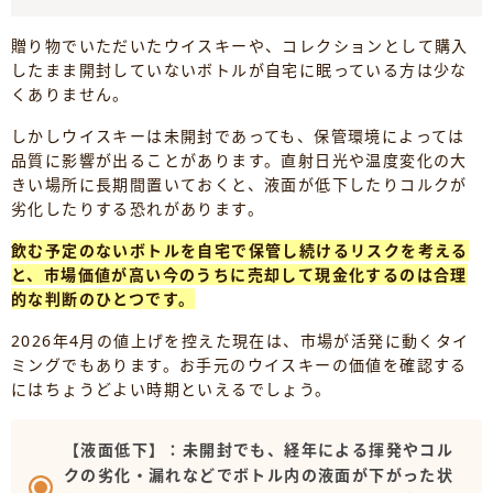
贈り物でいただいたウイスキーや、コレクションとして購入
したまま開封していないボトルが自宅に眠っている方は少な
くありません。
しかしウイスキーは未開封であっても、保管環境によっては
品質に影響が出ることがあります。直射日光や温度変化の大
きい場所に長期間置いておくと、液面が低下したりコルクが
劣化したりする恐れがあります。
飲む予定のないボトルを自宅で保管し続けるリスクを考える
と、市場価値が高い今のうちに売却して現金化するのは合理
的な判断のひとつです。
2026年4月の値上げを控えた現在は、市場が活発に動くタイ
ミングでもあります。お手元のウイスキーの価値を確認する
にはちょうどよい時期といえるでしょう。
【液面低下】：未開封でも、経年による揮発やコル
クの劣化・漏れなどでボトル内の液面が下がった状