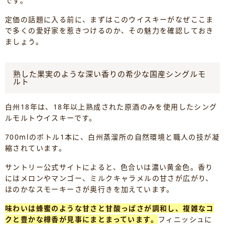
です。
定価の話題に入る前に、まずはこのウイスキーがなぜここま
で多くの愛好家を惹きつけるのか、その魅力を確認しておき
ましょう。
熟した果実のような深い香りの希少な国産シングルモ
ルト
白州18年は、18年以上熟成された原酒のみを使用したシング
ルモルトウイスキーです。
700mlのボトル1本に、白州蒸溜所の自然環境と職人の技が凝
縮されています。
サントリー公式サイトによると、色合いは濃い黄金色。香り
にはメロンやマンゴー、ミルクキャラメルの甘さが広がり、
ほのかなスモーキーさが奥行きを加えています。
味わいは蜂蜜のような甘さと甘酸っぱさが調和し、複雑なコ
クと豊かな樽香が見事にまとまっています。
フィニッシュに