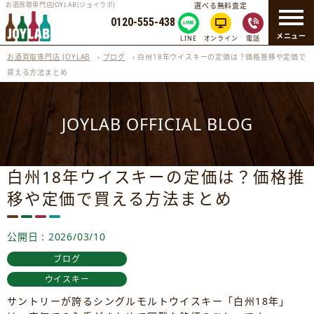
お酒買取専門店JOYLAB(ジョイラボ)
選べる無料査定
0120-555-438
メニュー
LINE
オンライン
電話
お酒買取専門店 JOYLAB
›
ブログ
›
白州18年ウイスキーの定価は？価格推移や定価で
買える方法まとめ
JOYLAB OFFICIAL BLOG
白州18年ウイスキーの定価は？価格推
移や定価で買える方法まとめ
公開日 : 2026/03/10
ブログ
ウイスキー
サントリーが誇るシングルモルトウイスキー「白州18年」