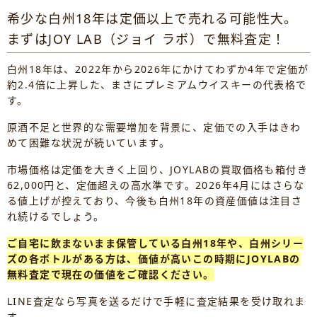
希少な白州18年は定価以上で売れる可能性大。
まずはJOY LAB（ジョイ ラボ）で無料査定！
白州18年は、2022年から2026年にかけてわずか4年で定価が
約2.4倍に上昇した、まさにプレミアムウイスキーの代表格で
す。
原酒不足と世界的な需要増加を背景に、定価での入手はきわ
めて困難な状況が続いています。
市場価格は定価を大きく上回り、JOYLABの買取価格も箱付き
62,000円と、定価超えの高水準です。2026年4月にはさらな
る値上げが控えており、今後も白州18年の資産価値は注目さ
れ続けるでしょう。
ご自宅に飲まないまま保管している白州18年や、白州シリー
ズの各ボトルがある方は、価値が高いこの時期にJOYLABの
無料査定で現在の価値をご確認ください。
LINE査定なら写真を送るだけで手軽に査定結果を受け取れま
す。