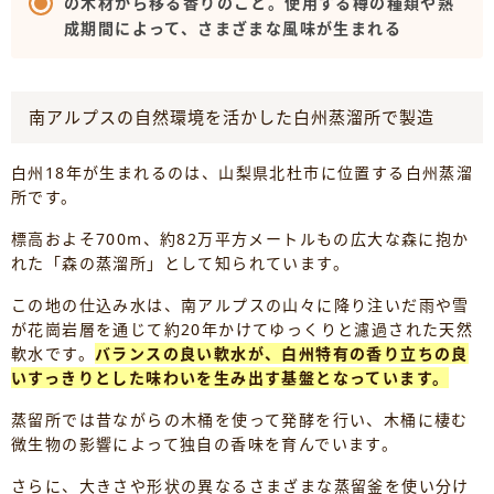
の木材から移る香りのこと。使用する樽の種類や熟
成期間によって、さまざまな風味が生まれる
南アルプスの自然環境を活かした白州蒸溜所で製造
白州18年が生まれるのは、山梨県北杜市に位置する白州蒸溜
所です。
標高およそ700m、約82万平方メートルもの広大な森に抱か
れた「森の蒸溜所」として知られています。
この地の仕込み水は、南アルプスの山々に降り注いだ雨や雪
が花崗岩層を通じて約20年かけてゆっくりと濾過された天然
軟水です。
バランスの良い軟水が、白州特有の香り立ちの良
いすっきりとした味わいを生み出す基盤となっています。
蒸留所では昔ながらの木桶を使って発酵を行い、木桶に棲む
微生物の影響によって独自の香味を育んでいます。
さらに、大きさや形状の異なるさまざまな蒸留釜を使い分け