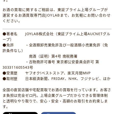
お酒の買取に関するご相談は、東証プライム上場グループが
運営するお酒買取専門店JOYLABまで、お気軽にお問い合わせ
ください。
●著者名 JOYLAB株式会社（東証プライム上場AUCNETグル
ープ）
●免許 ・全酒類卸売業免許及び一般酒類小売業免許（免
許条件なし）
南酒（証明）第4号 南税務署
・古物商許可番号 東京都公安委員会許可 第
303311605543号
●受賞歴 ヤフオク!ベストストア、楽天月間MVP
●取材歴 日本経済新聞、FRIDAY、NHK、フジテレビ、ほか
全国の直営店舗や宅配買取でお酒の買取を行っています。お客さ
ま負担は完全ゼロ円。上場企業グループだからできる管理体制
と透明なやり取りで、安心・安全・高額のお取引をお約束しま
す。