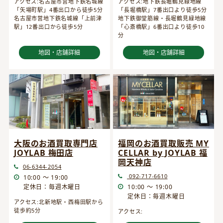
アクセス:名古屋市営地下鉄名城線
アクセス:地下鉄長堀鶴見緑地線
「矢場町駅」4番出口から徒歩5分
「長堀橋駅」7番出口より徒歩5分
名古屋市営地下鉄名城線「上前津
地下鉄御堂筋線・長堀鶴見緑地線
駅」12番出口から徒歩5分
「心斎橋駅」6番出口より徒歩10
分
地図・店舗詳細
地図・店舗詳細
大阪のお酒買取専門店
福岡のお酒買取販売 MY
JOYLAB 梅田店
CELLAR by JOYLAB 福
岡天神店
06-6344-2054
092-717-6610
10:00 ～ 19:00
定休日：毎週木曜日
10:00 ～ 19:00
定休日：毎週木曜日
アクセス:北新地駅・西梅田駅から
徒歩約5分
アクセス: