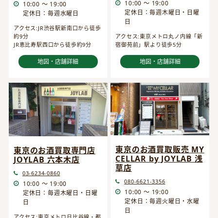
10:00 ～ 19:00
10:00 ～ 19:00
定休日：毎週木曜日・日曜
定休日：毎週水曜日
日
アクセス:JR渋谷駅新南口から徒歩
約9分
アクセス:東京メトロ丸ノ内線「新
JR恵比寿駅西口から徒歩約9分
宿御苑前」駅より徒歩5分
地図・店舗詳細
地図・店舗詳細
東京のお酒買取販売 MY
東京のお酒買取専門店
CELLAR by JOYLAB 浅
JOYLAB 六本木店
草店
03-6234-0860
080-6621-3356
10:00 ～ 19:00
10:00 ～ 19:00
定休日：毎週木曜日・日曜
定休日：毎週火曜日・水曜
日
日
アクセス:東京メトロ日比谷線・都