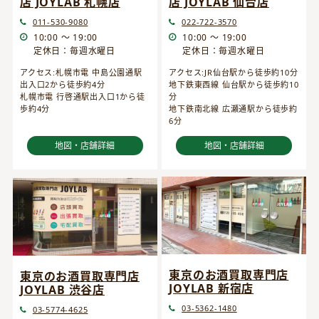
店 JOYLAB 仙台店
店 JOYLAB 札幌店
022-722-3570
011-530-9080
10:00 ～ 19:00
10:00 ～ 19:00
定休日：毎週水曜日
定休日：毎週水曜日
アクセス:JR仙台駅から徒歩約10分
アクセス:札幌市電 中島公園通駅
地下鉄東西線 仙台駅から徒歩約10
出入口2から徒歩約4分
分
札幌市電 行啓通駅出入口1から徒
地下鉄南北線 広瀬通駅から徒歩約
歩約4分
6分
地図・店舗詳細
地図・店舗詳細
東京のお酒買取専門店
東京のお酒買取専門店
JOYLAB 新宿店
JOYLAB 渋谷店
03-5362-1480
03-5774-4625