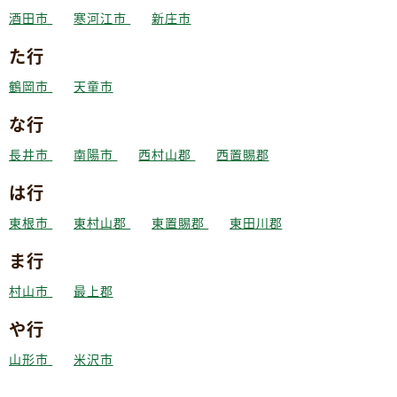
酒田市
寒河江市
新庄市
た行
鶴岡市
天童市
な行
長井市
南陽市
西村山郡
西置賜郡
は行
東根市
東村山郡
東置賜郡
東田川郡
ま行
村山市
最上郡
や行
山形市
米沢市