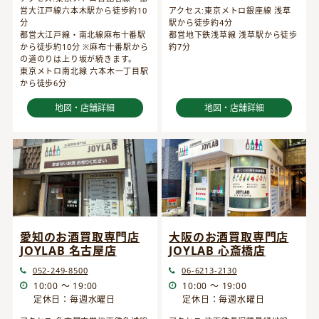
営大江戸線六本木駅から徒歩約10
アクセス:東京メトロ銀座線 浅草
分
駅から徒歩約4分
都営大江戸線・南北線麻布十番駅
都営地下鉄浅草線 浅草駅から徒歩
から徒歩約10分 ※麻布十番駅から
約7分
の道のりは上り坂が続きます。
東京メトロ南北線 六本木一丁目駅
から徒歩6分
地図・店舗詳細
地図・店舗詳細
愛知のお酒買取専門店
大阪のお酒買取専門店
JOYLAB 名古屋店
JOYLAB 心斎橋店
052-249-8500
06-6213-2130
10:00 ～ 19:00
10:00 ～ 19:00
定休日：毎週水曜日
定休日：毎週水曜日