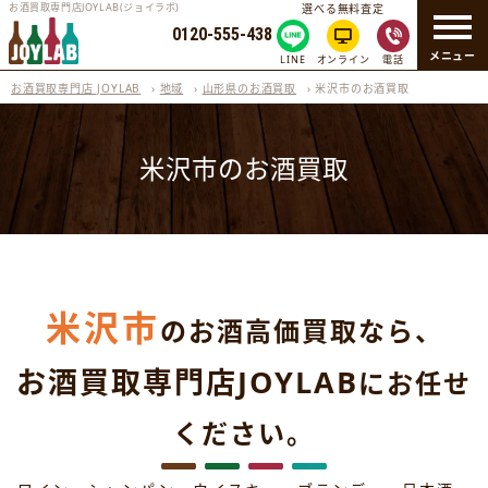
お酒買取専門店JOYLAB(ジョイラボ)
選べる無料査定
0120-555-438
メニュー
LINE
オンライン
電話
お酒買取専門店 JOYLAB
›
地域
›
山形県のお酒買取
›
米沢市のお酒買取
米沢市のお酒買取
米沢市
のお酒高価買取なら、
お酒買取専門店JOYLAB
にお任せ
ください。