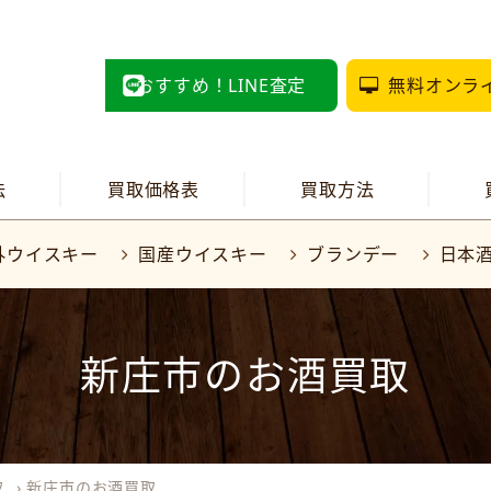
おすすめ！LINE査定
無料オンラ
法
買取価格表
買取方法
外ウイスキー
国産ウイスキー
ブランデー
日本
新庄市のお酒買取
取
›
新庄市のお酒買取