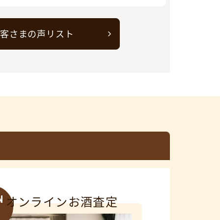
客さまの声リスト
N
オンラインお酒査定
3