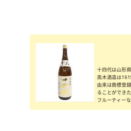
十四代は山形
高木酒造は161
由来は商標登
ることができ
フルーティー