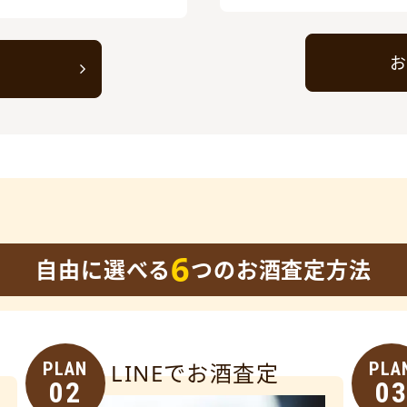
お
ト
6
自由に選べる
つのお酒査定方法
PLAN
LINEでお酒査定
PLA
02
0