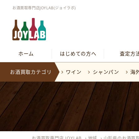
お酒買取専門店JOYLAB(ジョイラボ)
ホーム
はじめての方へ
査定方
お酒買取カテゴリ
ワイン
シャンパン
海
お酒買取専門店 JOYLAB
›
地域
›
山形県のお酒買