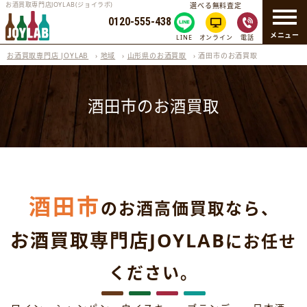
お酒買取専門店JOYLAB(ジョイラボ)
選べる無料査定
0120-555-438
メニュー
LINE
オンライン
電話
お酒買取専門店 JOYLAB
›
地域
›
山形県のお酒買取
›
酒田市のお酒買取
酒田市のお酒買取
酒田市
のお酒高価買取なら、
お酒買取専門店JOYLAB
にお任せ
ください。