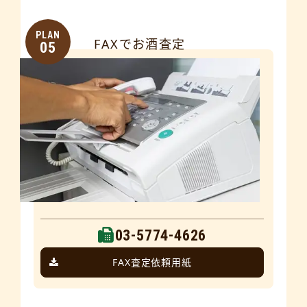
PLAN
FAXでお酒査定
05
03-5774-4626
FAX査定依頼用紙