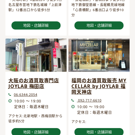
名古屋市営地下鉄名城線「上前津
地下鉄御堂筋線・長堀鶴見緑地線
駅」12番出口から徒歩5分
「心斎橋駅」6番出口より徒歩10
分
地図・店舗詳細
地図・店舗詳細
大阪のお酒買取専門店
福岡のお酒買取販売 MY
JOYLAB 梅田店
CELLAR by JOYLAB 福
岡天神店
06-6344-2054
092-717-6610
10:00 ～ 19:00
定休日：毎週木曜日
10:00 ～ 19:00
定休日：毎週木曜日
アクセス:北新地駅・西梅田駅から
徒歩約5分
アクセス:
地図・店舗詳細
地図・店舗詳細