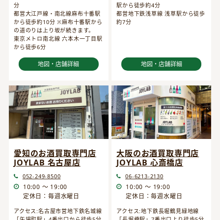
分
駅から徒歩約4分
都営大江戸線・南北線麻布十番駅
都営地下鉄浅草線 浅草駅から徒歩
から徒歩約10分 ※麻布十番駅から
約7分
の道のりは上り坂が続きます。
東京メトロ南北線 六本木一丁目駅
から徒歩6分
地図・店舗詳細
地図・店舗詳細
愛知のお酒買取専門店
大阪のお酒買取専門店
JOYLAB 名古屋店
JOYLAB 心斎橋店
052-249-8500
06-6213-2130
10:00 ～ 19:00
10:00 ～ 19:00
定休日：毎週水曜日
定休日：毎週水曜日
アクセス:名古屋市営地下鉄名城線
アクセス:地下鉄長堀鶴見緑地線
「矢場町駅」4番出口から徒歩5分
「長堀橋駅」7番出口より徒歩5分