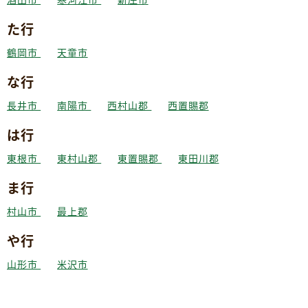
た行
鶴岡市
天童市
な行
長井市
南陽市
西村山郡
西置賜郡
は行
東根市
東村山郡
東置賜郡
東田川郡
ま行
村山市
最上郡
や行
山形市
米沢市