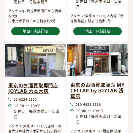
定休日：毎週木曜日・日曜
定休日：毎週水曜日
日
アクセス:JR渋谷駅新南口から徒歩
約9分
アクセス:東京メトロ丸ノ内線「新
JR恵比寿駅西口から徒歩約9分
宿御苑前」駅より徒歩5分
地図・店舗詳細
地図・店舗詳細
東京のお酒買取販売 MY
東京のお酒買取専門店
CELLAR by JOYLAB 浅
JOYLAB 六本木店
草店
03-6234-0860
080-6621-3356
10:00 ～ 19:00
10:00 ～ 19:00
定休日：毎週木曜日・日曜
定休日：毎週火曜日・水曜
日
日
アクセス:東京メトロ日比谷線・都
営大江戸線六本木駅から徒歩約10
アクセス:東京メトロ銀座線 浅草