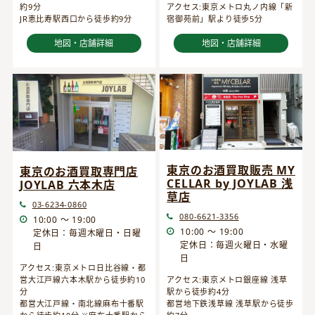
約9分
アクセス:東京メトロ丸ノ内線「新
JR恵比寿駅西口から徒歩約9分
宿御苑前」駅より徒歩5分
地図・店舗詳細
地図・店舗詳細
東京のお酒買取販売 MY
東京のお酒買取専門店
CELLAR by JOYLAB 浅
JOYLAB 六本木店
草店
03-6234-0860
080-6621-3356
10:00 ～ 19:00
10:00 ～ 19:00
定休日：毎週木曜日・日曜
定休日：毎週火曜日・水曜
日
日
アクセス:東京メトロ日比谷線・都
営大江戸線六本木駅から徒歩約10
アクセス:東京メトロ銀座線 浅草
分
駅から徒歩約4分
都営大江戸線・南北線麻布十番駅
都営地下鉄浅草線 浅草駅から徒歩