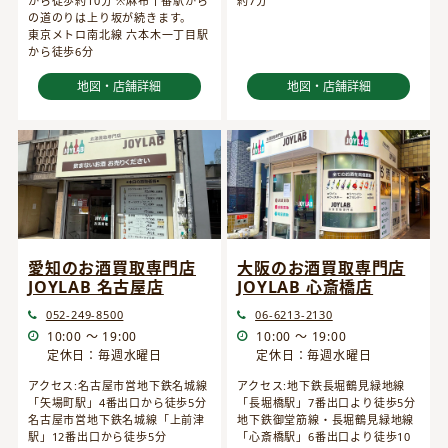
から徒歩約10分 ※麻布十番駅から
約7分
の道のりは上り坂が続きます。
東京メトロ南北線 六本木一丁目駅
から徒歩6分
地図・店舗詳細
地図・店舗詳細
愛知のお酒買取専門店
大阪のお酒買取専門店
JOYLAB 名古屋店
JOYLAB 心斎橋店
052-249-8500
06-6213-2130
10:00 ～ 19:00
10:00 ～ 19:00
定休日：毎週水曜日
定休日：毎週水曜日
アクセス:名古屋市営地下鉄名城線
アクセス:地下鉄長堀鶴見緑地線
「矢場町駅」4番出口から徒歩5分
「長堀橋駅」7番出口より徒歩5分
名古屋市営地下鉄名城線「上前津
地下鉄御堂筋線・長堀鶴見緑地線
駅」12番出口から徒歩5分
「心斎橋駅」6番出口より徒歩10