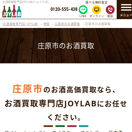
お酒買取専門店JOYLAB(ジョイラボ)
選べる無料査定
0120-555-438
メニュ
LINE
オンライン
電話
お酒買取専門店 JOYLAB
›
地域
›
広島県のお酒買取
›
庄原市のお酒買取
庄原市のお酒買取
庄原市
のお酒高価買取なら、
お酒買取専門店JOYLAB
にお任せ
ください。