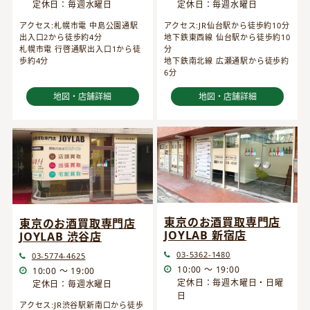
定休日：毎週水曜日
定休日：毎週水曜日
アクセス:JR仙台駅から徒歩約10分
アクセス:札幌市電 中島公園通駅
地下鉄東西線 仙台駅から徒歩約10
出入口2から徒歩約4分
分
札幌市電 行啓通駅出入口1から徒
地下鉄南北線 広瀬通駅から徒歩約
歩約4分
6分
地図・店舗詳細
地図・店舗詳細
東京のお酒買取専門店
東京のお酒買取専門店
JOYLAB 新宿店
JOYLAB 渋谷店
03-5362-1480
03-5774-4625
10:00 ～ 19:00
10:00 ～ 19:00
定休日：毎週木曜日・日曜
定休日：毎週水曜日
日
アクセス:JR渋谷駅新南口から徒歩