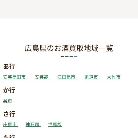
広島県のお酒買取地域一覧
あ行
安芸高田市
安芸郡
江田島市
尾道市
大竹市
か行
呉市
さ行
庄原市
神石郡
世羅郡
た行