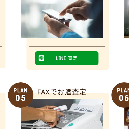
LINE 査定
PLAN
FAXでお酒査定
PLA
05
0