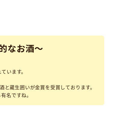
的なお酒～
】
れています。
等酒と蔵生囲いが金賞を受賞しております。
も有名ですね。