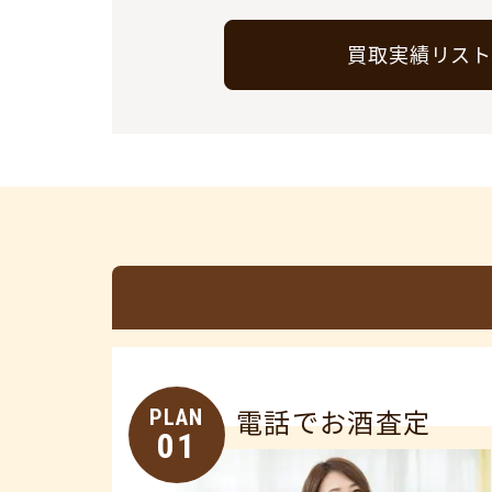
買取実績リス
PLAN
電話でお酒査定
01