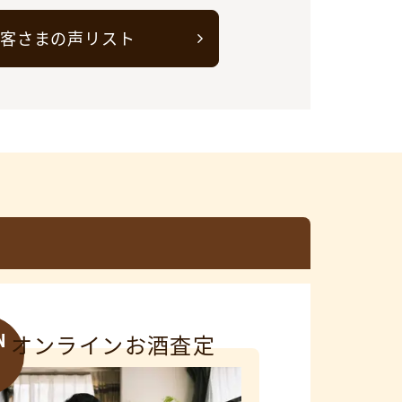
客さまの声リスト
N
オンラインお酒査定
3