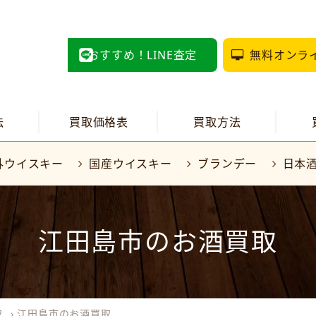
おすすめ！LINE査定
無料オンラ
法
買取価格表
買取方法
外ウイスキー
国産ウイスキー
ブランデー
日本
江田島市のお酒買取
取
›
江田島市のお酒買取