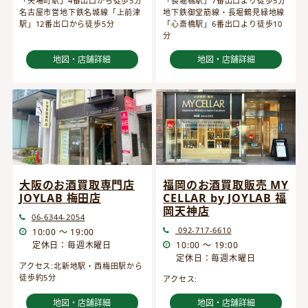
「矢場町駅」4番出口から徒歩5分
「長堀橋駅」7番出口より徒歩5分
名古屋市営地下鉄名城線「上前津
地下鉄御堂筋線・長堀鶴見緑地線
駅」12番出口から徒歩5分
「心斎橋駅」6番出口より徒歩10
分
地図・店舗詳細
地図・店舗詳細
大阪のお酒買取専門店
福岡のお酒買取販売 MY
JOYLAB 梅田店
CELLAR by JOYLAB 福
岡天神店
06-6344-2054
092-717-6610
10:00 ～ 19:00
定休日：毎週木曜日
10:00 ～ 19:00
定休日：毎週木曜日
アクセス:北新地駅・西梅田駅から
徒歩約5分
アクセス:
地図・店舗詳細
地図・店舗詳細