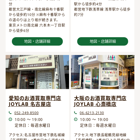
分
駅から徒歩約4分
都営大江戸線・南北線麻布十番駅
都営地下鉄浅草線 浅草駅から徒歩
から徒歩約10分 ※麻布十番駅から
約7分
の道のりは上り坂が続きます。
東京メトロ南北線 六本木一丁目駅
から徒歩6分
地図・店舗詳細
地図・店舗詳細
愛知のお酒買取専門店
大阪のお酒買取専門店
JOYLAB 名古屋店
JOYLAB 心斎橋店
052-249-8500
06-6213-2130
10:00 ～ 19:00
10:00 ～ 19:00
定休日：毎週水曜日
定休日：毎週水曜日
アクセス:名古屋市営地下鉄名城線
アクセス:地下鉄長堀鶴見緑地線