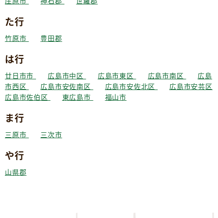
庄原市
神石郡
世羅郡
た行
竹原市
豊田郡
は行
廿日市市
広島市中区
広島市東区
広島市南区
広島
市西区
広島市安佐南区
広島市安佐北区
広島市安芸区
広島市佐伯区
東広島市
福山市
ま行
三原市
三次市
や行
山県郡