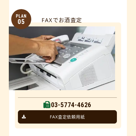
PLAN
FAXでお酒査定
05
03-5774-4626
FAX査定依頼用紙