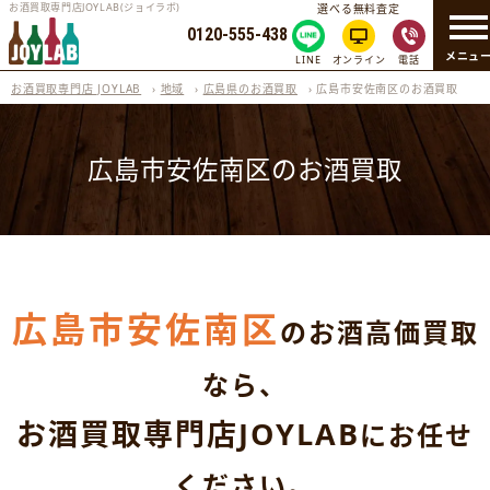
お酒買取専門店JOYLAB(ジョイラボ)
選べる無料査定
0120-555-438
メニュ
LINE
オンライン
電話
お酒買取専門店 JOYLAB
›
地域
›
広島県のお酒買取
›
広島市安佐南区のお酒買取
広島市安佐南区のお酒買取
広島市安佐南区
のお酒高価買取
なら、
お酒買取専門店JOYLAB
にお任せ
ください。