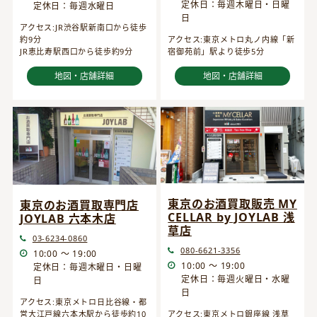
定休日：毎週木曜日・日曜
定休日：毎週水曜日
日
アクセス:JR渋谷駅新南口から徒歩
約9分
アクセス:東京メトロ丸ノ内線「新
JR恵比寿駅西口から徒歩約9分
宿御苑前」駅より徒歩5分
地図・店舗詳細
地図・店舗詳細
東京のお酒買取販売 MY
東京のお酒買取専門店
CELLAR by JOYLAB 浅
JOYLAB 六本木店
草店
03-6234-0860
080-6621-3356
10:00 ～ 19:00
10:00 ～ 19:00
定休日：毎週木曜日・日曜
定休日：毎週火曜日・水曜
日
日
アクセス:東京メトロ日比谷線・都
営大江戸線六本木駅から徒歩約10
アクセス:東京メトロ銀座線 浅草