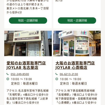
から徒歩約10分 ※麻布十番駅から
約7分
の道のりは上り坂が続きます。
東京メトロ南北線 六本木一丁目駅
から徒歩6分
地図・店舗詳細
地図・店舗詳細
愛知のお酒買取専門店
大阪のお酒買取専門店
JOYLAB 名古屋店
JOYLAB 心斎橋店
052-249-8500
06-6213-2130
10:00 ～ 19:00
10:00 ～ 19:00
定休日：毎週水曜日
定休日：毎週水曜日
アクセス:名古屋市営地下鉄名城線
アクセス:地下鉄長堀鶴見緑地線
「矢場町駅」4番出口から徒歩5分
「長堀橋駅」7番出口より徒歩5分
名古屋市営地下鉄名城線「上前津
地下鉄御堂筋線・長堀鶴見緑地線
駅」12番出口から徒歩5分
「心斎橋駅」6番出口より徒歩10