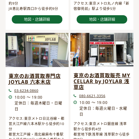
約9分
アクセス:東京メトロ丸ノ内線「新
JR恵比寿駅西口から徒歩約9分
宿御苑前」駅より徒歩5分
地図・店舗詳細
地図・店舗詳細
東京のお酒買取販売 MY
東京のお酒買取専門店
CELLAR by JOYLAB 浅
JOYLAB 六本木店
草店
03-6234-0860
080-6621-3356
10:00 ～ 19:00
10:00 ～ 19:00
定休日：毎週木曜日・日曜
定休日：毎週火曜日・水曜
日
日
アクセス:東京メトロ日比谷線・都
営大江戸線六本木駅から徒歩約10
アクセス:東京メトロ銀座線 浅草
分
駅から徒歩約4分
都営大江戸線・南北線麻布十番駅
都営地下鉄浅草線 浅草駅から徒歩