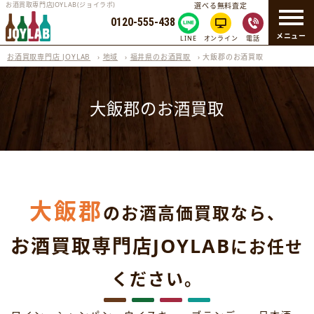
お酒買取専門店JOYLAB(ジョイラボ)
選べる無料査定
0120-555-438
メニュー
LINE
オンライン
電話
お酒買取専門店 JOYLAB
›
地域
›
福井県のお酒買取
›
大飯郡のお酒買取
大飯郡のお酒買取
大飯郡
のお酒高価買取なら、
お酒買取専門店JOYLAB
にお任せ
ください。