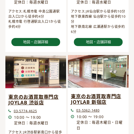
定休日：毎週水曜日
定休日：毎週水曜日
アクセス:JR仙台駅から徒歩約10分
アクセス:札幌市電 中島公園通駅
地下鉄東西線 仙台駅から徒歩約10
出入口2から徒歩約4分
分
札幌市電 行啓通駅出入口1から徒
地下鉄南北線 広瀬通駅から徒歩約
歩約4分
6分
地図・店舗詳細
地図・店舗詳細
東京のお酒買取専門店
東京のお酒買取専門店
JOYLAB 新宿店
JOYLAB 渋谷店
03-5362-1480
03-5774-4625
10:00 ～ 19:00
10:00 ～ 19:00
定休日：毎週木曜日・日曜
定休日：毎週水曜日
日
アクセス:JR渋谷駅新南口から徒歩