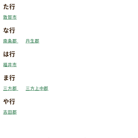
た行
敦賀市
な行
南条郡
丹生郡
は行
福井市
ま行
三方郡
三方上中郡
や行
吉田郡