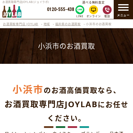
お酒買取専門店JOYLAB(ジョイラボ)
選べる無料査定
0120-555-438
メニュー
LINE
オンライン
電話
お酒買取専門店 JOYLAB
›
地域
›
福井県のお酒買取
›
小浜市のお酒買取
小浜市のお酒買取
小浜市
のお酒高価買取なら、
お酒買取専門店JOYLAB
にお任せ
ください。