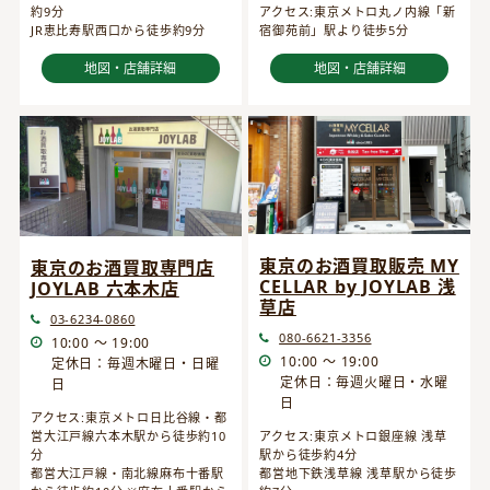
約9分
アクセス:東京メトロ丸ノ内線「新
JR恵比寿駅西口から徒歩約9分
宿御苑前」駅より徒歩5分
地図・店舗詳細
地図・店舗詳細
東京のお酒買取販売 MY
東京のお酒買取専門店
CELLAR by JOYLAB 浅
JOYLAB 六本木店
草店
03-6234-0860
080-6621-3356
10:00 ～ 19:00
10:00 ～ 19:00
定休日：毎週木曜日・日曜
定休日：毎週火曜日・水曜
日
日
アクセス:東京メトロ日比谷線・都
営大江戸線六本木駅から徒歩約10
アクセス:東京メトロ銀座線 浅草
分
駅から徒歩約4分
都営大江戸線・南北線麻布十番駅
都営地下鉄浅草線 浅草駅から徒歩