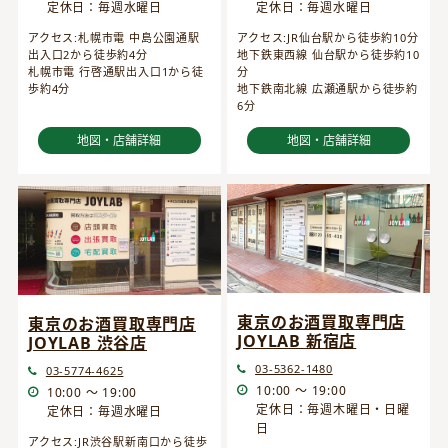
定休日：毎週水曜日
定休日：毎週水曜日
アクセス:JR仙台駅から徒歩約10分
アクセス:札幌市電 中島公園通駅
地下鉄東西線 仙台駅から徒歩約10
出入口2から徒歩約4分
分
札幌市電 行啓通駅出入口1から徒
地下鉄南北線 広瀬通駅から徒歩約
歩約4分
6分
地図・店舗詳細
地図・店舗詳細
東京のお酒買取専門店
東京のお酒買取専門店
JOYLAB 新宿店
JOYLAB 渋谷店
03-5362-1480
03-5774-4625
10:00 ～ 19:00
10:00 ～ 19:00
定休日：毎週木曜日・日曜
定休日：毎週水曜日
日
アクセス:JR渋谷駅新南口から徒歩