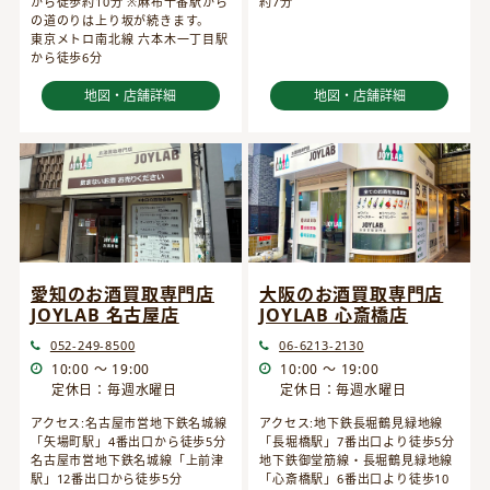
から徒歩約10分 ※麻布十番駅から
約7分
の道のりは上り坂が続きます。
東京メトロ南北線 六本木一丁目駅
から徒歩6分
地図・店舗詳細
地図・店舗詳細
愛知のお酒買取専門店
大阪のお酒買取専門店
JOYLAB 名古屋店
JOYLAB 心斎橋店
052-249-8500
06-6213-2130
10:00 ～ 19:00
10:00 ～ 19:00
定休日：毎週水曜日
定休日：毎週水曜日
アクセス:名古屋市営地下鉄名城線
アクセス:地下鉄長堀鶴見緑地線
「矢場町駅」4番出口から徒歩5分
「長堀橋駅」7番出口より徒歩5分
名古屋市営地下鉄名城線「上前津
地下鉄御堂筋線・長堀鶴見緑地線
駅」12番出口から徒歩5分
「心斎橋駅」6番出口より徒歩10