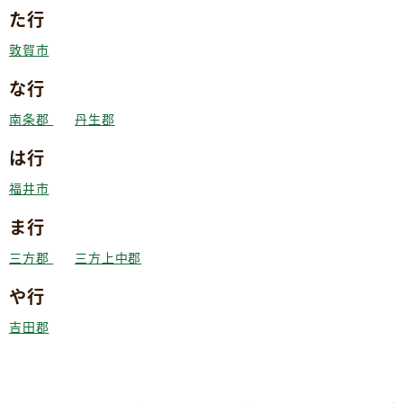
た行
敦賀市
な行
南条郡
丹生郡
は行
福井市
ま行
三方郡
三方上中郡
や行
吉田郡