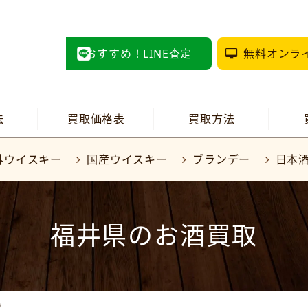
おすすめ！LINE査定
無料オンラ
法
買取価格表
買取方法
外ウイスキー
国産ウイスキー
ブランデー
日本
福井県のお酒買取
取