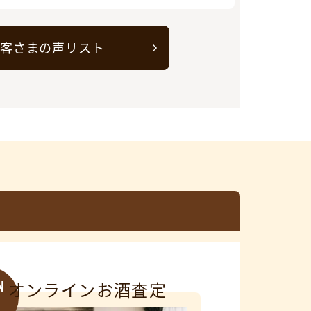
客さまの声リスト
N
オンラインお酒査定
3