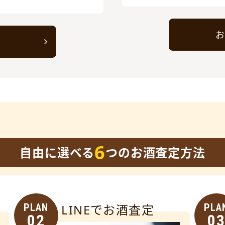
お
ト
6
自由に選べる
つのお酒査定方法
PLAN
LINEでお酒査定
PLA
02
0