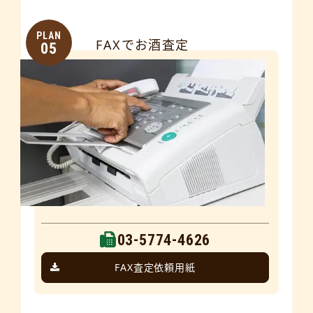
PLAN
FAXでお酒査定
05
03-5774-4626
FAX査定依頼用紙