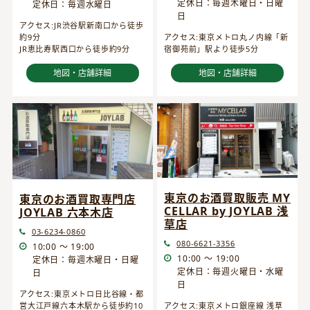
定休日：毎週木曜日・日曜
定休日：毎週水曜日
日
アクセス:JR渋谷駅新南口から徒歩
約9分
アクセス:東京メトロ丸ノ内線「新
JR恵比寿駅西口から徒歩約9分
宿御苑前」駅より徒歩5分
地図・店舗詳細
地図・店舗詳細
東京のお酒買取販売 MY
東京のお酒買取専門店
CELLAR by JOYLAB 浅
JOYLAB 六本木店
草店
03-6234-0860
080-6621-3356
10:00 ～ 19:00
10:00 ～ 19:00
定休日：毎週木曜日・日曜
定休日：毎週火曜日・水曜
日
日
アクセス:東京メトロ日比谷線・都
営大江戸線六本木駅から徒歩約10
アクセス:東京メトロ銀座線 浅草