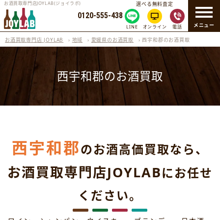
お酒買取専門店JOYLAB(ジョイラボ)
選べる無料査定
0120-555-438
メニュー
LINE
オンライン
電話
お酒買取専門店 JOYLAB
›
地域
›
愛媛県のお酒買取
›
西宇和郡のお酒買取
西宇和郡のお酒買取
西宇和郡
のお酒高価買取なら、
お酒買取専門店JOYLAB
にお任せ
ください。