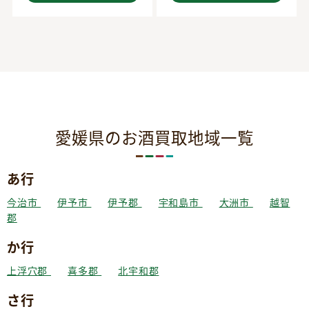
愛媛県のお酒買取地域一覧
あ行
今治市
伊予市
伊予郡
宇和島市
大洲市
越智
郡
か行
上浮穴郡
喜多郡
北宇和郡
さ行