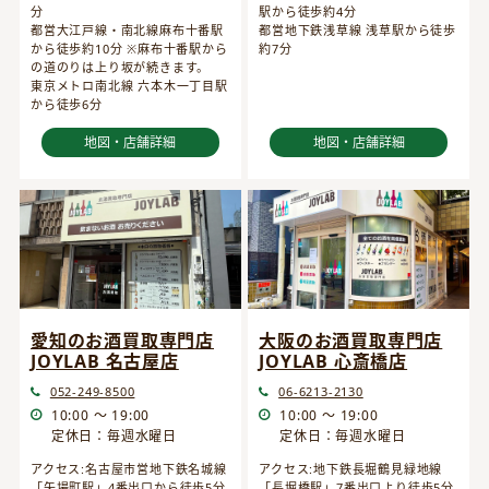
分
駅から徒歩約4分
都営大江戸線・南北線麻布十番駅
都営地下鉄浅草線 浅草駅から徒歩
から徒歩約10分 ※麻布十番駅から
約7分
の道のりは上り坂が続きます。
東京メトロ南北線 六本木一丁目駅
から徒歩6分
地図・店舗詳細
地図・店舗詳細
愛知のお酒買取専門店
大阪のお酒買取専門店
JOYLAB 名古屋店
JOYLAB 心斎橋店
052-249-8500
06-6213-2130
10:00 ～ 19:00
10:00 ～ 19:00
定休日：毎週水曜日
定休日：毎週水曜日
アクセス:名古屋市営地下鉄名城線
アクセス:地下鉄長堀鶴見緑地線
「矢場町駅」4番出口から徒歩5分
「長堀橋駅」7番出口より徒歩5分