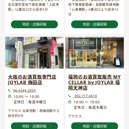
名古屋市営地下鉄名城線「上前津
地下鉄御堂筋線・長堀鶴見緑地線
駅」12番出口から徒歩5分
「心斎橋駅」6番出口より徒歩10
分
地図・店舗詳細
地図・店舗詳細
大阪のお酒買取専門店
福岡のお酒買取販売 MY
JOYLAB 梅田店
CELLAR by JOYLAB 福
岡天神店
06-6344-2054
092-717-6610
10:00 ～ 19:00
定休日：毎週木曜日
10:00 ～ 19:00
定休日：毎週木曜日
アクセス:北新地駅・西梅田駅から
徒歩約5分
アクセス:
地図・店舗詳細
地図・店舗詳細