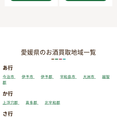
愛媛県のお酒買取地域一覧
あ行
今治市
伊予市
伊予郡
宇和島市
大洲市
越智
郡
か行
上浮穴郡
喜多郡
北宇和郡
さ行