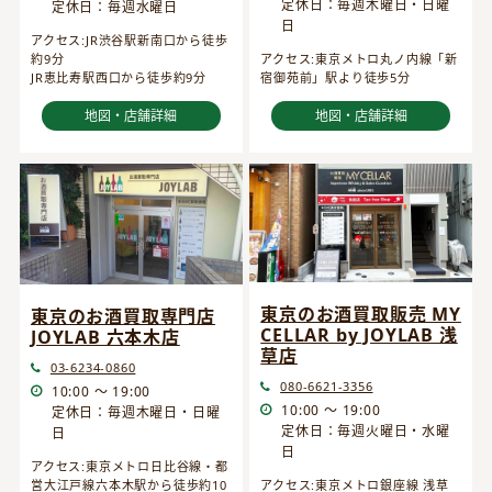
定休日：毎週木曜日・日曜
定休日：毎週水曜日
日
アクセス:JR渋谷駅新南口から徒歩
約9分
アクセス:東京メトロ丸ノ内線「新
JR恵比寿駅西口から徒歩約9分
宿御苑前」駅より徒歩5分
地図・店舗詳細
地図・店舗詳細
東京のお酒買取販売 MY
東京のお酒買取専門店
CELLAR by JOYLAB 浅
JOYLAB 六本木店
草店
03-6234-0860
080-6621-3356
10:00 ～ 19:00
10:00 ～ 19:00
定休日：毎週木曜日・日曜
定休日：毎週火曜日・水曜
日
日
アクセス:東京メトロ日比谷線・都
営大江戸線六本木駅から徒歩約10
アクセス:東京メトロ銀座線 浅草