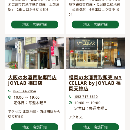
名古屋市営地下鉄名城線「上前津
地下鉄御堂筋線・長堀鶴見緑地線
駅」12番出口から徒歩5分
「心斎橋駅」6番出口より徒歩10
分
地図・店舗詳細
地図・店舗詳細
大阪のお酒買取専門店
福岡のお酒買取販売 MY
JOYLAB 梅田店
CELLAR by JOYLAB 福
岡天神店
06-6344-2054
092-717-6610
10:00 ～ 19:00
定休日：毎週木曜日
10:00 ～ 19:00
定休日：毎週木曜日
アクセス:北新地駅・西梅田駅から
徒歩約5分
アクセス:
地図・店舗詳細
地図・店舗詳細