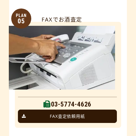
PLAN
FAXでお酒査定
05
03-5774-4626
FAX査定依頼用紙