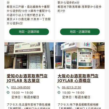
分
駅から徒歩約4分
都営大江戸線・南北線麻布十番駅
都営地下鉄浅草線 浅草駅から徒歩
から徒歩約10分 ※麻布十番駅から
約7分
の道のりは上り坂が続きます。
東京メトロ南北線 六本木一丁目駅
から徒歩6分
地図・店舗詳細
地図・店舗詳細
愛知のお酒買取専門店
大阪のお酒買取専門店
JOYLAB 名古屋店
JOYLAB 心斎橋店
052-249-8500
06-6213-2130
10:00 ～ 19:00
10:00 ～ 19:00
定休日：毎週水曜日
定休日：毎週水曜日
アクセス:名古屋市営地下鉄名城線
アクセス:地下鉄長堀鶴見緑地線
「矢場町駅」4番出口から徒歩5分
「長堀橋駅」7番出口より徒歩5分