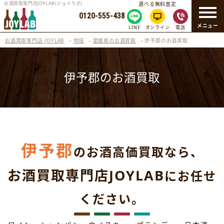
お酒買取専門店JOYLAB(ジョイラボ)
選べる無料査定
0120-555-438
メニュー
LINE
オンライン
電話
お酒買取専門店 JOYLAB
›
地域
›
愛媛県のお酒買取
›
伊予郡のお酒買取
伊予郡のお酒買取
伊予郡
のお酒高価買取なら、
お酒買取専門店JOYLAB
にお任せ
ください。