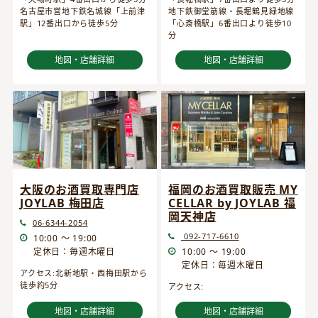
名古屋市営地下鉄名城線「上前津
地下鉄御堂筋線・長堀鶴見緑地線
駅」12番出口から徒歩5分
「心斎橋駅」6番出口より徒歩10
分
地図・店舗詳細
地図・店舗詳細
大阪のお酒買取専門店
福岡のお酒買取販売 MY
JOYLAB 梅田店
CELLAR by JOYLAB 福
岡天神店
06-6344-2054
092-717-6610
10:00 ～ 19:00
定休日：毎週木曜日
10:00 ～ 19:00
定休日：毎週木曜日
アクセス:北新地駅・西梅田駅から
徒歩約5分
アクセス:
地図・店舗詳細
地図・店舗詳細