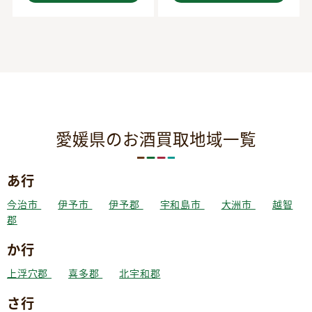
愛媛県のお酒買取地域一覧
あ行
今治市
伊予市
伊予郡
宇和島市
大洲市
越智
郡
か行
上浮穴郡
喜多郡
北宇和郡
さ行