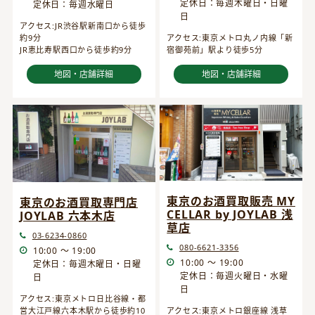
定休日：毎週木曜日・日曜
定休日：毎週水曜日
日
アクセス:JR渋谷駅新南口から徒歩
約9分
アクセス:東京メトロ丸ノ内線「新
JR恵比寿駅西口から徒歩約9分
宿御苑前」駅より徒歩5分
地図・店舗詳細
地図・店舗詳細
東京のお酒買取販売 MY
東京のお酒買取専門店
CELLAR by JOYLAB 浅
JOYLAB 六本木店
草店
03-6234-0860
080-6621-3356
10:00 ～ 19:00
10:00 ～ 19:00
定休日：毎週木曜日・日曜
定休日：毎週火曜日・水曜
日
日
アクセス:東京メトロ日比谷線・都
営大江戸線六本木駅から徒歩約10
アクセス:東京メトロ銀座線 浅草