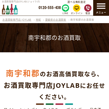
お酒買取専門店JOYLAB(ジョイラボ)
選べる無料査定
0120-555-438
メニュー
LINE
オンライン
電話
お酒買取専門店 JOYLAB
›
地域
›
愛媛県のお酒買取
›
南宇和郡のお酒買取
南宇和郡のお酒買取
南宇和郡
のお酒高価買取なら、
お酒買取専門店JOYLAB
にお任せ
ください。