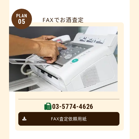
PLAN
FAXでお酒査定
05
03-5774-4626
FAX査定依頼用紙