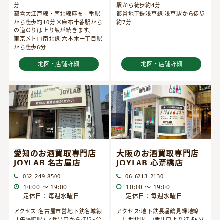
分
駅から徒歩約4分
都営大江戸線・南北線麻布十番駅
都営地下鉄浅草線 浅草駅から徒歩
から徒歩約10分 ※麻布十番駅から
約7分
の道のりは上り坂が続きます。
東京メトロ南北線 六本木一丁目駅
から徒歩6分
地図・店舗詳細
地図・店舗詳細
愛知のお酒買取専門店
大阪のお酒買取専門店
JOYLAB 名古屋店
JOYLAB 心斎橋店
052-249-8500
06-6213-2130
10:00 ～ 19:00
10:00 ～ 19:00
定休日：毎週水曜日
定休日：毎週水曜日
アクセス:名古屋市営地下鉄名城線
アクセス:地下鉄長堀鶴見緑地線
「矢場町駅」4番出口から徒歩5分
「長堀橋駅」7番出口より徒歩5分