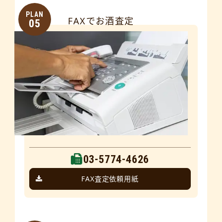
PLAN
FAXでお酒査定
05
03-5774-4626
FAX査定依頼用紙