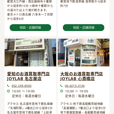
都営大江戸線・南北線麻布十番駅
都営地下鉄浅草線 浅草駅から徒歩
から徒歩約10分 ※麻布十番駅から
約7分
の道のりは上り坂が続きます。
東京メトロ南北線 六本木一丁目駅
から徒歩6分
地図・店舗詳細
地図・店舗詳細
愛知のお酒買取専門店
大阪のお酒買取専門店
JOYLAB 名古屋店
JOYLAB 心斎橋店
052-249-8500
06-6213-2130
10:00 ～ 19:00
10:00 ～ 19:00
定休日：毎週水曜日
定休日：毎週水曜日
アクセス:名古屋市営地下鉄名城線
アクセス:地下鉄長堀鶴見緑地線
「矢場町駅」4番出口から徒歩5分
「長堀橋駅」7番出口より徒歩5分
名古屋市営地下鉄名城線「上前津
地下鉄御堂筋線・長堀鶴見緑地線