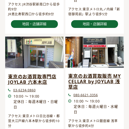
日
アクセス:JR渋谷駅新南口から徒歩
約9分
アクセス:東京メトロ丸ノ内線「新
JR恵比寿駅西口から徒歩約9分
宿御苑前」駅より徒歩5分
地図・店舗詳細
地図・店舗詳細
東京のお酒買取販売 MY
東京のお酒買取専門店
CELLAR by JOYLAB 浅
JOYLAB 六本木店
草店
03-6234-0860
080-6621-3356
10:00 ～ 19:00
10:00 ～ 19:00
定休日：毎週木曜日・日曜
定休日：毎週火曜日・水曜
日
日
アクセス:東京メトロ日比谷線・都
営大江戸線六本木駅から徒歩約10
アクセス:東京メトロ銀座線 浅草
分
駅から徒歩約4分