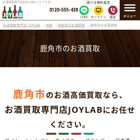
お酒買取専門店JOYLAB(ジョイラボ)
選べる無料査定
0120-555-438
メニュー
LINE
オンライン
電話
お酒買取専門店 JOYLAB
›
地域
›
秋田県のお酒買取
›
鹿角市のお酒買取
鹿角市のお酒買取
鹿角市
のお酒高価買取なら、
お酒買取専門店JOYLAB
にお任せ
ください。