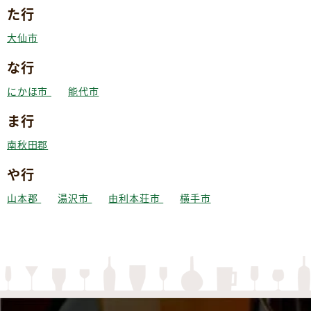
た行
大仙市
な行
にかほ市
能代市
ま行
南秋田郡
や行
山本郡
湯沢市
由利本荘市
横手市