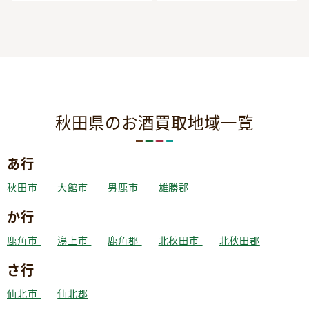
秋田県のお酒買取地域一覧
あ行
秋田市
大館市
男鹿市
雄勝郡
か行
鹿角市
潟上市
鹿角郡
北秋田市
北秋田郡
さ行
仙北市
仙北郡