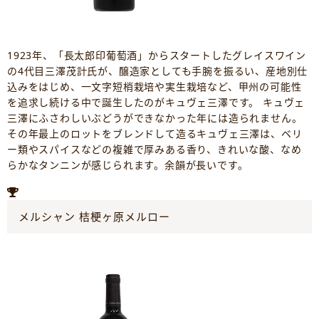
1923年、「長太郎印葡萄酒」からスタートしたグレイスワイン
の4代目三澤茂計氏が、醸造家としても手腕を振るい、産地別仕
込みをはじめ、一文字短梢栽培や実生栽培など、甲州の可能性
を追求し続ける中で誕生したのがキュヴェ三澤です。 キュヴェ
三澤にふさわしいぶどうができなかった年には造られません。
その年最上のロットをブレンドして造るキュヴェ三澤は、ベリ
ー類やスパイスなどの複雑で厚みある香り、きれいな酸、なめ
らかなタンニンが感じられます。余韻が長いです。
メルシャン 桔梗ヶ原メルロー