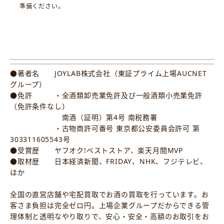
準備ください。
●著者名 JOYLAB株式会社（東証プライム上場AUCNET
グループ）
●免許 ・全酒類卸売業免許及び一般酒類小売業免許
（免許条件なし）
南酒（証明）第4号 南税務署
・古物商許可番号 東京都公安委員会許可 第
303311605543号
●受賞歴 ヤフオク!ベストストア、楽天月間MVP
●取材歴 日本経済新聞、FRIDAY、NHK、フジテレビ、
ほか
全国の直営店舗や宅配買取でお酒の買取を行っています。お
客さま負担は完全ゼロ円。上場企業グループだからできる管
理体制と透明なやり取りで、安心・安全・高額のお取引をお