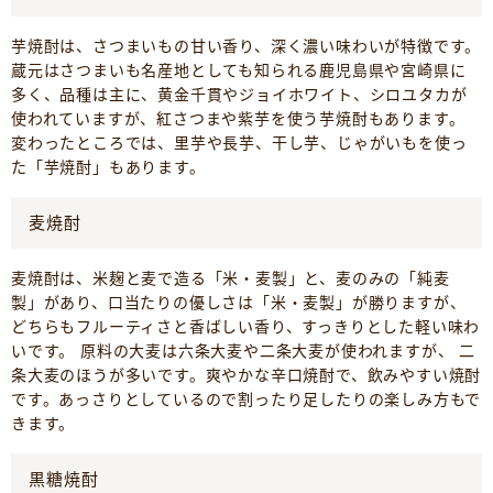
芋焼酎は、さつまいもの甘い香り、深く濃い味わいが特徴です。
蔵元はさつまいも名産地としても知られる鹿児島県や宮崎県に
多く、品種は主に、黄金千貫やジョイホワイト、シロユタカが
使われていますが、紅さつまや紫芋を使う芋焼酎もあります。
変わったところでは、里芋や長芋、干し芋、じゃがいもを使っ
た「芋焼酎」もあります。
麦焼酎
麦焼酎は、米麹と麦で造る「米・麦製」と、麦のみの「純麦
製」があり、口当たりの優しさは「米・麦製」が勝りますが、
どちらもフルーティさと香ばしい香り、すっきりとした軽い味わ
いです。 原料の大麦は六条大麦や二条大麦が使われますが、 二
条大麦のほうが多いです。爽やかな辛口焼酎で、飲みやすい焼酎
です。あっさりとしているので割ったり足したりの楽しみ方もで
きます。
黒糖焼酎