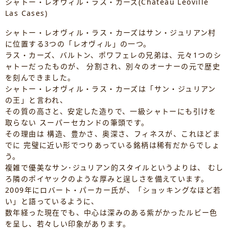
シャトー・レオヴィル・ラス・カーズ(Chateau Leoville
Las Cases)
シャトー・レオヴィル・ラス・カーズはサン・ジュリアン村
に位置する3つの「レオヴィル」の一つ。
ラス・カーズ、バルトン、ポワフェレの兄弟は、元々1つのシ
ャトーだったものが、 分割され、別々のオーナーの元で歴史
を刻んできました。
シャトー・レオヴィル・ラス・カーズは「サン・ジュリアン
の王」と言われ、
その質の高さと、安定した造りで、一級シャトーにも引けを
取らない スーパーセカンドの筆頭です。
その理由は 構造、豊かさ、奥深さ、フィネスが、これほどま
でに 完璧に近い形でつりあっている銘柄は稀有だからでしょ
う。
複雑で優美なサン･ジュリアン的スタイルというよりは、 むし
ろ隣のポイヤックのような厚みと逞しさを備えています。
2009年にロバート・パーカー氏が、「ショッキングなほど若
い」と語っているように、
数年経った現在でも、中心は深みのある紫がかったルビー色
を呈し、若々しい印象があります。