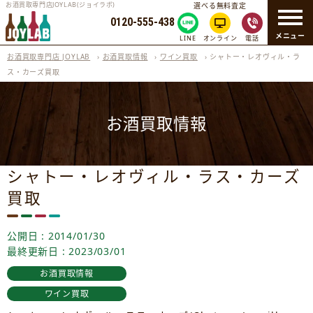
お酒買取専門店JOYLAB(ジョイラボ)
選べる無料査定
0120-555-438
メニュー
LINE
オンライン
電話
お酒買取専門店 JOYLAB
›
お酒買取情報
›
ワイン買取
›
シャトー・レオヴィル・ラ
ス・カーズ買取
お酒買取情報
シャトー・レオヴィル・ラス・カーズ
買取
公開日 : 2014/01/30
最終更新日 : 2023/03/01
お酒買取情報
ワイン買取