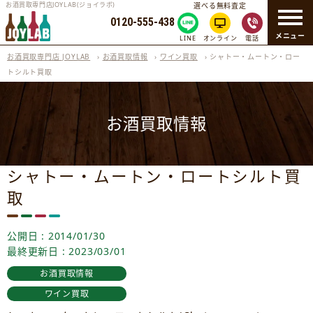
お酒買取専門店JOYLAB(ジョイラボ)
選べる無料査定
0120-555-438
メニュー
LINE
オンライン
電話
お酒買取専門店 JOYLAB
›
お酒買取情報
›
ワイン買取
›
シャトー・ムートン・ロー
トシルト買取
お酒買取情報
シャトー・ムートン・ロートシルト買
取
公開日 : 2014/01/30
最終更新日 : 2023/03/01
お酒買取情報
ワイン買取