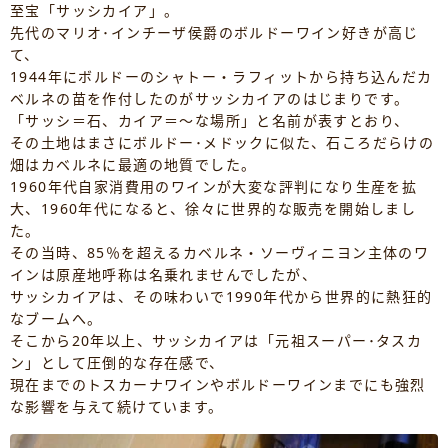
至宝「サッシカイア」。
先代のマリオ･インチーザ侯爵のボルドーワイン好きが高じ
て、
1944年にボルドーのシャトー・ラフィットから持ち込んだカ
ベルネの苗を作付したのがサッシカイアのはじまりです。
「サッシ＝石、カイア＝～な場所」と名前が表すとおり、
その土地はまさにボルドー･メドックに似た、石ころだらけの
畑はカベルネに最適の地質でした。
1960年代自家消費用のワインが大変な評判になり生産を拡
大、1960年代になると、徐々に世界的な販売を開始しまし
た。
その当時、85％を超えるカベルネ・ソーヴィニヨン主体のワ
インは原産地呼称は名乗れませんでしたが、
サッシカイアは、その味わいで1990年代から世界的に熱狂的
なブームへ。
そこから20年以上、サッシカイアは「元祖スーパー･タスカ
ン」として圧倒的な存在感で、
現在までのトスカーナワインやボルドーワインまでにも強烈
な影響を与えて続けています。