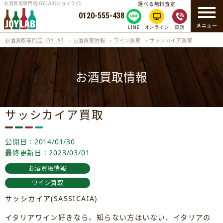
お酒買取専門店JOYLAB(ジョイラボ)
選べる無料査定
0120-555-438
メニュー
LINE
オンライン
電話
お酒買取専門店 JOYLAB
›
お酒買取情報
›
ワイン買取
›
サッシカイア買取
お酒買取情報
サッシカイア買取
公開日 : 2014/01/30
最終更新日 : 2023/03/01
お酒買取情報
ワイン買取
サッシカイア(SASSICAIA)
イタリアワイン好きなら、知らない方はいない、イタリアの