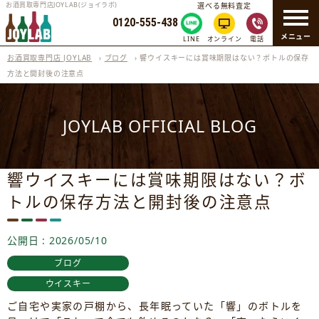
お酒買取専門店JOYLAB(ジョイラボ)
選べる無料査定
0120-555-438
メニュー
LINE
オンライン
電話
お酒買取専門店 JOYLAB
›
ブログ
›
響ウイスキーには賞味期限はない？ボトルの保存
方法と開封後の注意点
JOYLAB OFFICIAL BLOG
響ウイスキーには賞味期限はない？ボ
トルの保存方法と開封後の注意点
公開日 : 2026/05/10
ブログ
ウイスキー
ご自宅や実家の戸棚から、長年眠っていた「響」のボトルを