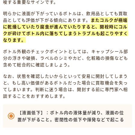
唆する重要なサインです。
明らかに液面が下がっているボトルは、飲用品としても買取
品としても評価が下がる傾向にあります。
またコルクが極端
に乾燥していたり腐食が進んでいたりすると、開栓時にコル
クが砕けてボトル内に落ちてしまうトラブルも起こりやすく
なります。
ボトル外観のチェックポイントとしては、キャップシール部
分の浮きや破損、ラベルのシミやカビ、化粧箱の損傷なども
含めて総合的に確認しましょう。
なお、状態を確認したいからといって安易に開封してしまう
と、もし高い価値があるボトルだった場合に買取機会を失っ
てしまいます。判断に迷う場合は、開封する前に専門家へ相
談することをおすすめします。
【液面低下】：ボトル内の液体量が減り、液面の位
置が下がること。密閉性の低下や揮発などで起こる