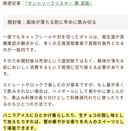
関連記事：
｢サントリーウイスキー 響 買取｣
開封後：風味が落ちる前に早めに飲み切る
一度でもキャップシールや封を切ったボトルは、衛生面や真
贋確認の観点から、多くの正規買取業者で買取対象外となる
のが一般的です。
そのため開封後は売却という選択肢ではなく、風味が落ちる
前においしく消費するという発想に切り替える必要がありま
す。
ストレートやロックで楽しむのが基本ですが、もし量が多く
て飲みきれない場合は、ハイボールにして爽やかに楽しんだ
り、煮込み料理の香り付けとして料理酒代わりに使ったりす
るのもひとつの方法です。
バニラアイスにひとかけ垂らしたり、生チョコの隠し味とし
て加えたりすれば、響の華やかな香りを大人のスイーツとし
て堪能できます。