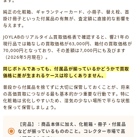
ます。
純正の化粧箱、ギャランティーカード、小冊子、替え栓、首
掛け冊子といった付属品の有無が、査定額に直接的な影響を
与えます。
JOYLABのリアルタイム買取価格表で確認すると、響21年の
現行品では箱なしの買取価格が63,000円、箱付の買取価格が
70,000円となっており、その差額は7,000円にも及びます
（2026年5月現在）。
同じボトルであっても、付属品が揃っているかどうかで買取
価格に差が生まれるケースは珍しくありません。
普段から付属品を捨てずに大切に保管しておくことが、将来
の高価買取につながる最も基本的かつ重要な行動です。特に
化粧箱は劣化しやすいため、湿気の少ない場所で平らな状態
を保って保管しましょう。
【完品】：商品本体に加え、化粧箱・冊子・付属品
などが揃っているもののこと。コレクター市場で高