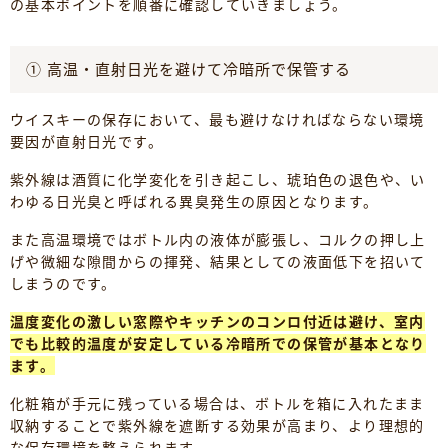
の基本ポイントを順番に確認していきましょう。
① 高温・直射日光を避けて冷暗所で保管する
ウイスキーの保存において、最も避けなければならない環境
要因が直射日光です。
紫外線は酒質に化学変化を引き起こし、琥珀色の退色や、い
わゆる日光臭と呼ばれる異臭発生の原因となります。
また高温環境ではボトル内の液体が膨張し、コルクの押し上
げや微細な隙間からの揮発、結果としての液面低下を招いて
しまうのです。
温度変化の激しい窓際やキッチンのコンロ付近は避け、室内
でも比較的温度が安定している冷暗所での保管が基本となり
ます。
化粧箱が手元に残っている場合は、ボトルを箱に入れたまま
収納することで紫外線を遮断する効果が高まり、より理想的
な保存環境を整えられます。