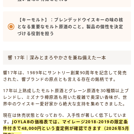
【キーモルト】：ブレンデッドウイスキーの味の核
となる重要なモルト原酒のこと。製品の個性を決定
づける役割を担う
響 17年｜深みとまろやかさを兼ね備えた一本
響17年は、1989年にサントリー創業90周年を記念して発売
された、響ブランドの原点とも言える存在の銘柄です。
17年以上熟成したモルト原酒とグレーン原酒を30種類以上ブ
レンドし、ミズナラ樽原酒も用いた複雑で奥深い香味が、世
界中のウイスキー愛好家から絶大な支持を集めてきました。
現在は休売状態となっており、入手性が著しく低下していま
す。
JOYLABの価格表では、マイレージ2018-2019の限定条
件付きで48,000円という査定例が確認できます（2026年5月