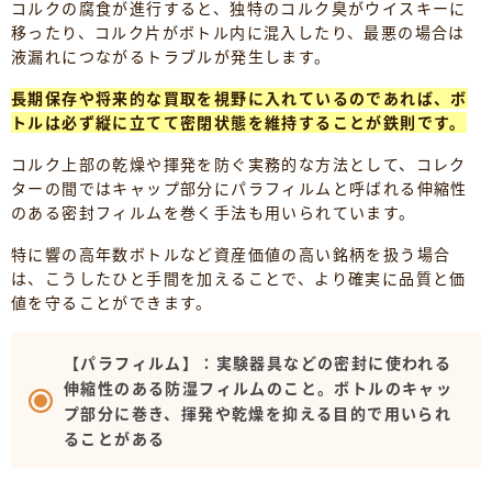
コルクの腐食が進行すると、独特のコルク臭がウイスキーに
移ったり、コルク片がボトル内に混入したり、最悪の場合は
液漏れにつながるトラブルが発生します。
長期保存や将来的な買取を視野に入れているのであれば、ボ
トルは必ず縦に立てて密閉状態を維持することが鉄則です。
コルク上部の乾燥や揮発を防ぐ実務的な方法として、コレク
ターの間ではキャップ部分にパラフィルムと呼ばれる伸縮性
のある密封フィルムを巻く手法も用いられています。
特に響の高年数ボトルなど資産価値の高い銘柄を扱う場合
は、こうしたひと手間を加えることで、より確実に品質と価
値を守ることができます。
【パラフィルム】：実験器具などの密封に使われる
伸縮性のある防湿フィルムのこと。ボトルのキャッ
プ部分に巻き、揮発や乾燥を抑える目的で用いられ
ることがある