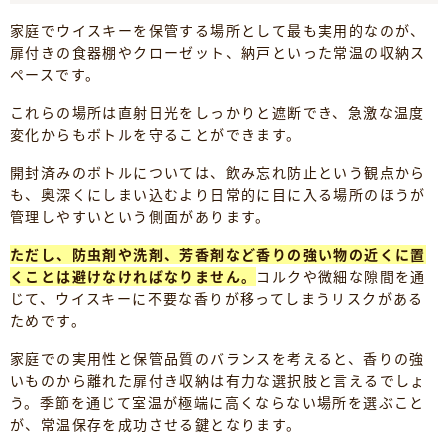
家庭でウイスキーを保管する場所として最も実用的なのが、
扉付きの食器棚やクローゼット、納戸といった常温の収納ス
ペースです。
これらの場所は直射日光をしっかりと遮断でき、急激な温度
変化からもボトルを守ることができます。
開封済みのボトルについては、飲み忘れ防止という観点から
も、奥深くにしまい込むより日常的に目に入る場所のほうが
管理しやすいという側面があります。
ただし、防虫剤や洗剤、芳香剤など香りの強い物の近くに置
くことは避けなければなりません。
コルクや微細な隙間を通
じて、ウイスキーに不要な香りが移ってしまうリスクがある
ためです。
家庭での実用性と保管品質のバランスを考えると、香りの強
いものから離れた扉付き収納は有力な選択肢と言えるでしょ
う。季節を通じて室温が極端に高くならない場所を選ぶこと
が、常温保存を成功させる鍵となります。