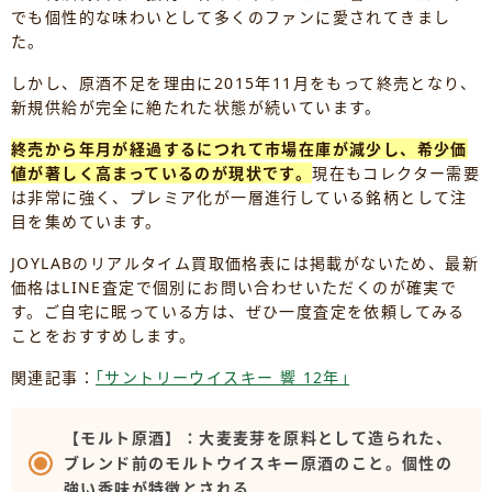
でも個性的な味わいとして多くのファンに愛されてきまし
た。
しかし、原酒不足を理由に2015年11月をもって終売となり、
新規供給が完全に絶たれた状態が続いています。
終売から年月が経過するにつれて市場在庫が減少し、希少価
値が著しく高まっているのが現状です。
現在もコレクター需要
は非常に強く、プレミア化が一層進行している銘柄として注
目を集めています。
JOYLABのリアルタイム買取価格表には掲載がないため、最新
価格はLINE査定で個別にお問い合わせいただくのが確実で
す。ご自宅に眠っている方は、ぜひ一度査定を依頼してみる
ことをおすすめします。
関連記事：
｢サントリーウイスキー 響 12年｣
【モルト原酒】：大麦麦芽を原料として造られた、
ブレンド前のモルトウイスキー原酒のこと。個性の
強い香味が特徴とされる