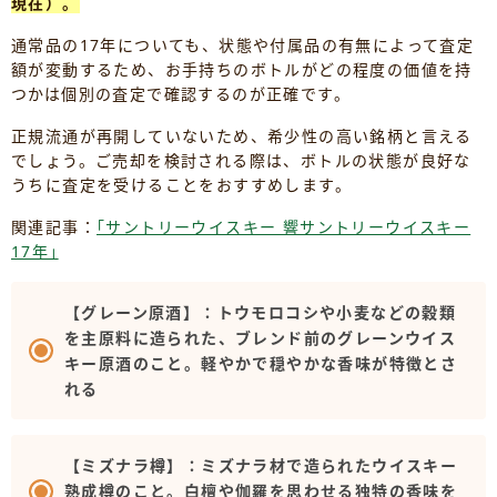
現在）。
通常品の17年についても、状態や付属品の有無によって査定
額が変動するため、お手持ちのボトルがどの程度の価値を持
つかは個別の査定で確認するのが正確です。
正規流通が再開していないため、希少性の高い銘柄と言える
でしょう。ご売却を検討される際は、ボトルの状態が良好な
うちに査定を受けることをおすすめします。
関連記事：
｢サントリーウイスキー 響サントリーウイスキー
17年｣
【グレーン原酒】：トウモロコシや小麦などの穀類
を主原料に造られた、ブレンド前のグレーンウイス
キー原酒のこと。軽やかで穏やかな香味が特徴とさ
れる
【ミズナラ樽】：ミズナラ材で造られたウイスキー
熟成樽のこと。白檀や伽羅を思わせる独特の香味を