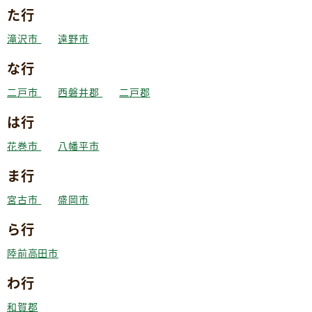
た行
滝沢市
遠野市
な行
二戸市
西磐井郡
二戸郡
は行
花巻市
八幡平市
ま行
宮古市
盛岡市
ら行
陸前高田市
わ行
和賀郡