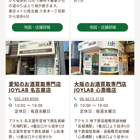
から徒歩約10分 ※麻布十番駅から
約7分
の道のりは上り坂が続きます。
東京メトロ南北線 六本木一丁目駅
から徒歩6分
地図・店舗詳細
地図・店舗詳細
愛知のお酒買取専門店
大阪のお酒買取専門店
JOYLAB 名古屋店
JOYLAB 心斎橋店
052-249-8500
06-6213-2130
10:00 ～ 19:00
10:00 ～ 19:00
定休日：毎週水曜日
定休日：毎週水曜日
アクセス:名古屋市営地下鉄名城線
アクセス:地下鉄長堀鶴見緑地線
「矢場町駅」4番出口から徒歩5分
「長堀橋駅」7番出口より徒歩5分
名古屋市営地下鉄名城線「上前津
地下鉄御堂筋線・長堀鶴見緑地線
駅」12番出口から徒歩5分
「心斎橋駅」6番出口より徒歩10