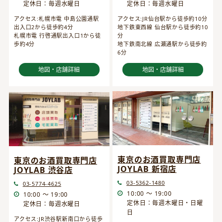
定休日：毎週水曜日
定休日：毎週水曜日
アクセス:JR仙台駅から徒歩約10分
アクセス:札幌市電 中島公園通駅
地下鉄東西線 仙台駅から徒歩約10
出入口2から徒歩約4分
分
札幌市電 行啓通駅出入口1から徒
地下鉄南北線 広瀬通駅から徒歩約
歩約4分
6分
地図・店舗詳細
地図・店舗詳細
東京のお酒買取専門店
東京のお酒買取専門店
JOYLAB 新宿店
JOYLAB 渋谷店
03-5362-1480
03-5774-4625
10:00 ～ 19:00
10:00 ～ 19:00
定休日：毎週木曜日・日曜
定休日：毎週水曜日
日
アクセス:JR渋谷駅新南口から徒歩