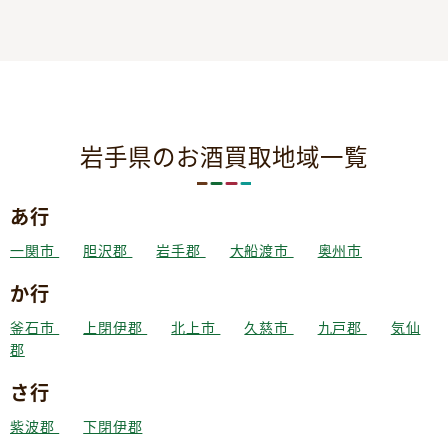
岩手県のお酒買取地域一覧
あ行
一関市
胆沢郡
岩手郡
大船渡市
奥州市
か行
釜石市
上閉伊郡
北上市
久慈市
九戸郡
気仙
郡
さ行
紫波郡
下閉伊郡