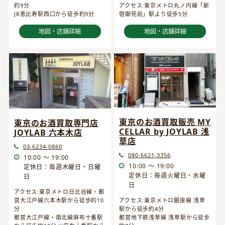
約9分
アクセス:東京メトロ丸ノ内線「新
JR恵比寿駅西口から徒歩約9分
宿御苑前」駅より徒歩5分
地図・店舗詳細
地図・店舗詳細
東京のお酒買取販売 MY
東京のお酒買取専門店
CELLAR by JOYLAB 浅
JOYLAB 六本木店
草店
03-6234-0860
080-6621-3356
10:00 ～ 19:00
10:00 ～ 19:00
定休日：毎週木曜日・日曜
定休日：毎週火曜日・水曜
日
日
アクセス:東京メトロ日比谷線・都
営大江戸線六本木駅から徒歩約10
アクセス:東京メトロ銀座線 浅草
分
駅から徒歩約4分
都営大江戸線・南北線麻布十番駅
都営地下鉄浅草線 浅草駅から徒歩