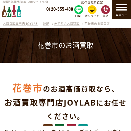
お酒買取専門店JOYLAB(ジョイラボ)
選べる無料査定
0120-555-438
メニュー
LINE
オンライン
電話
お酒買取専門店 JOYLAB
›
地域
›
岩手県のお酒買取
›
花巻市のお酒買取
花巻市のお酒買取
花巻市
のお酒高価買取なら、
お酒買取専門店JOYLAB
にお任せ
ください。