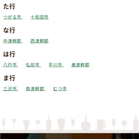
た行
つがる市
十和田市
な行
中津軽郡
西津軽郡
は行
八戸市
弘前市
平川市
東津軽郡
ま行
三沢市
南津軽郡
むつ市