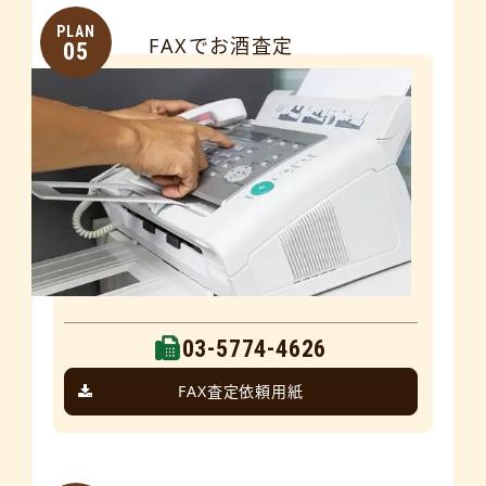
PLAN
FAXでお酒査定
05
03-5774-4626
FAX査定依頼用紙