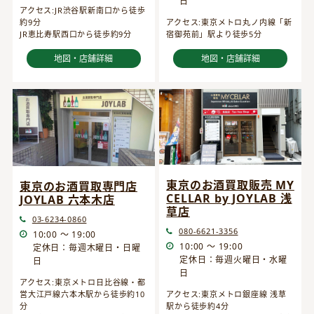
日
アクセス:JR渋谷駅新南口から徒歩
約9分
アクセス:東京メトロ丸ノ内線「新
JR恵比寿駅西口から徒歩約9分
宿御苑前」駅より徒歩5分
地図・店舗詳細
地図・店舗詳細
東京のお酒買取販売 MY
東京のお酒買取専門店
CELLAR by JOYLAB 浅
JOYLAB 六本木店
草店
03-6234-0860
080-6621-3356
10:00 ～ 19:00
10:00 ～ 19:00
定休日：毎週木曜日・日曜
定休日：毎週火曜日・水曜
日
日
アクセス:東京メトロ日比谷線・都
営大江戸線六本木駅から徒歩約10
アクセス:東京メトロ銀座線 浅草
分
駅から徒歩約4分