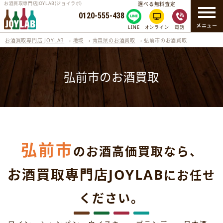
お酒買取専門店JOYLAB(ジョイラボ)
選べる無料査定
0120-555-438
メニュー
LINE
オンライン
電話
お酒買取専門店 JOYLAB
›
地域
›
青森県のお酒買取
›
弘前市のお酒買取
弘前市のお酒買取
弘前市
のお酒高価買取なら、
お酒買取専門店JOYLAB
にお任せ
ください。