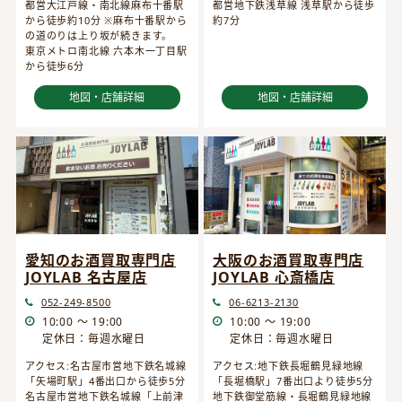
都営大江戸線・南北線麻布十番駅
都営地下鉄浅草線 浅草駅から徒歩
から徒歩約10分 ※麻布十番駅から
約7分
の道のりは上り坂が続きます。
東京メトロ南北線 六本木一丁目駅
から徒歩6分
地図・店舗詳細
地図・店舗詳細
愛知のお酒買取専門店
大阪のお酒買取専門店
JOYLAB 名古屋店
JOYLAB 心斎橋店
052-249-8500
06-6213-2130
10:00 ～ 19:00
10:00 ～ 19:00
定休日：毎週水曜日
定休日：毎週水曜日
アクセス:名古屋市営地下鉄名城線
アクセス:地下鉄長堀鶴見緑地線
「矢場町駅」4番出口から徒歩5分
「長堀橋駅」7番出口より徒歩5分
名古屋市営地下鉄名城線「上前津
地下鉄御堂筋線・長堀鶴見緑地線