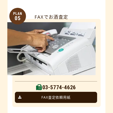
PLAN
FAXでお酒査定
05
03-5774-4626
FAX査定依頼用紙