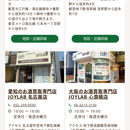
分
駅から徒歩約4分
都営大江戸線・南北線麻布十番駅
都営地下鉄浅草線 浅草駅から徒歩
から徒歩約10分 ※麻布十番駅から
約7分
の道のりは上り坂が続きます。
東京メトロ南北線 六本木一丁目駅
から徒歩6分
地図・店舗詳細
地図・店舗詳細
愛知のお酒買取専門店
大阪のお酒買取専門店
JOYLAB 名古屋店
JOYLAB 心斎橋店
052-249-8500
06-6213-2130
10:00 ～ 19:00
10:00 ～ 19:00
定休日：毎週水曜日
定休日：毎週水曜日
アクセス:名古屋市営地下鉄名城線
アクセス:地下鉄長堀鶴見緑地線