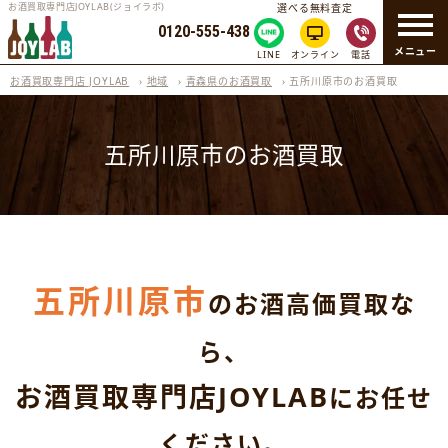
お酒買取専門店JOYLAB(ジョイラボ)
選べる無料査定
0120-555-438
メニュー
LINE
オンライン
電話
お酒買取専門店 JOYLAB
›
地域
›
青森県のお酒買取
›
五所川原市のお酒買取
五所川原市のお酒買取
五所川原市
のお酒高価買取な
ら、
お酒買取専門店JOYLAB
にお任せ
ください。