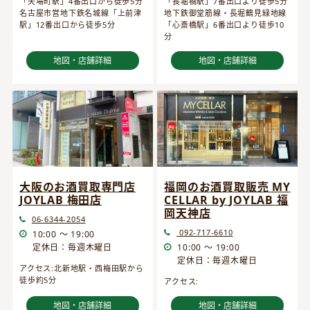
「矢場町駅」4番出口から徒歩5分
「長堀橋駅」7番出口より徒歩5分
名古屋市営地下鉄名城線「上前津
地下鉄御堂筋線・長堀鶴見緑地線
駅」12番出口から徒歩5分
「心斎橋駅」6番出口より徒歩10
分
地図・店舗詳細
地図・店舗詳細
大阪のお酒買取専門店
福岡のお酒買取販売 MY
JOYLAB 梅田店
CELLAR by JOYLAB 福
岡天神店
06-6344-2054
092-717-6610
10:00 ～ 19:00
定休日：毎週木曜日
10:00 ～ 19:00
定休日：毎週木曜日
アクセス:北新地駅・西梅田駅から
徒歩約5分
アクセス:
地図・店舗詳細
地図・店舗詳細