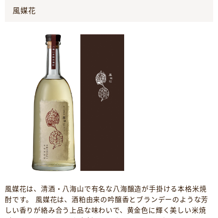
風媒花
風媒花は、清酒・八海山で有名な八海醸造が手掛ける本格米焼
酎です。 風媒花は、酒粕由来の吟醸香とブランデーのような芳
しい香りが絡み合う上品な味わいで、黄金色に輝く美しい米焼