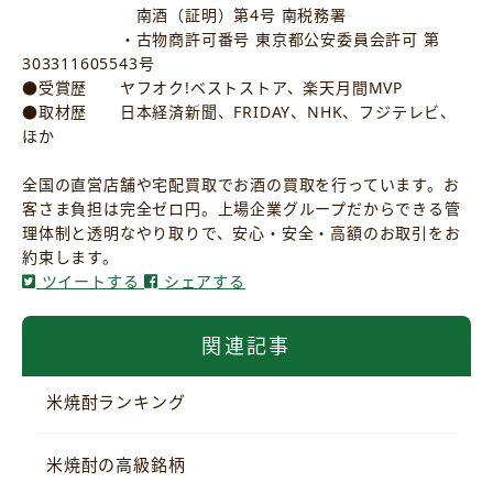
南酒（証明）第4号 南税務署
・古物商許可番号 東京都公安委員会許可 第
303311605543号
●受賞歴 ヤフオク!ベストストア、楽天月間MVP
●取材歴 日本経済新聞、FRIDAY、NHK、フジテレビ、
ほか
全国の直営店舗や宅配買取でお酒の買取を行っています。お
客さま負担は完全ゼロ円。上場企業グループだからできる管
理体制と透明なやり取りで、安心・安全・高額のお取引をお
約束します。
ツイートする
シェアする
関連記事
米焼酎ランキング
米焼酎の高級銘柄