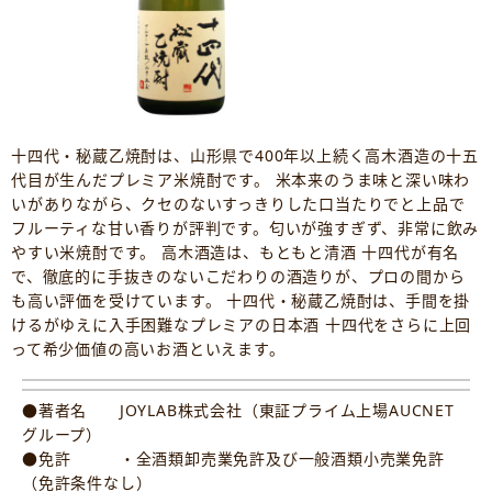
十四代・秘蔵乙焼酎は、山形県で400年以上続く高木酒造の十五
代目が生んだプレミア米焼酎です。 米本来のうま味と深い味わ
いがありながら、クセのないすっきりした口当たりでと上品で
フルーティな甘い香りが評判です。匂いが強すぎず、非常に飲み
やすい米焼酎です。 高木酒造は、もともと清酒 十四代が有名
で、徹底的に手抜きのないこだわりの酒造りが、プロの間から
も高い評価を受けています。 十四代・秘蔵乙焼酎は、手間を掛
けるがゆえに入手困難なプレミアの日本酒 十四代をさらに上回
って希少価値の高いお酒といえます。
●著者名 JOYLAB株式会社（東証プライム上場AUCNET
グループ）
●免許 ・全酒類卸売業免許及び一般酒類小売業免許
（免許条件なし）