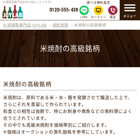
お酒買取専門店JOYLAB(ジョイラボ)
選べる無料査定
0120-555-438
メニュー
LINE
オンライン
電話
お酒買取専門店 JOYLAB
›
焼酎買取
›
米焼酎の高級銘柄
米焼酎の高級銘柄
米焼酎の高級銘柄
米焼酎は、原料である米・水・麹を発酵させて醸造した上で、
さらにそれを蒸留して作られています。
和食との相性は抜群で、特にお刺身や煮魚などの魚料理によく
合うとされています。
その中でも高級米焼酎を価格帯別にご紹介します。
※価格はオークションの落札価格を参考にしています。