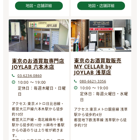
地図・店舗詳細
地図・店舗詳細
東京のお酒買取販売
東京のお酒買取専門店
MY CELLAR by
JOYLAB 六本木店
JOYLAB 浅草店
03-6234-0860
080-6621-3356
10:00 ～ 19:00
10:00 ～ 19:00
定休日：毎週木曜日・日曜
定休日：毎週火曜日・水曜
日
日
アクセス:東京メトロ日比谷線・
都営大江戸線六本木駅から徒歩
アクセス:東京メトロ銀座線 浅草
約10分
駅から徒歩約4分
都営大江戸線・南北線麻布十番
都営地下鉄浅草線 浅草駅から徒
駅から徒歩約10分 ※麻布十番駅
歩約7分
からの道のりは上り坂が続きま
す。