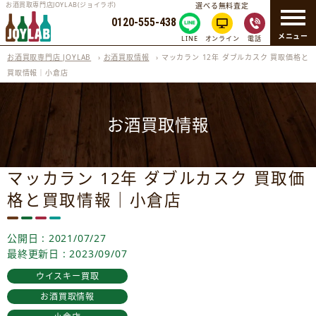
お酒買取専門店JOYLAB(ジョイラボ)
選べる無料査定
0120-555-438
メニュー
LINE
オンライン
電話
お酒買取専門店 JOYLAB
›
お酒買取情報
›
マッカラン 12年 ダブルカスク 買取価格と
買取情報｜小倉店
お酒買取情報
マッカラン 12年 ダブルカスク 買取価
格と買取情報｜小倉店
公開日 : 2021/07/27
最終更新日 : 2023/09/07
ウイスキー買取
お酒買取情報