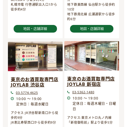
地下鉄東西線 仙台駅から徒歩約
札幌市電 行啓通駅出入口1から
10分
徒歩約4分
地下鉄南北線 広瀬通駅から徒歩
約6分
地図・店舗詳細
地図・店舗詳細
東京のお酒買取専門店
東京のお酒買取専門店
JOYLAB 新宿店
JOYLAB 渋谷店
03-5362-1480
03-5774-4625
10:00 ～ 19:00
10:00 ～ 19:00
定休日：毎週木曜日・日曜
定休日：毎週水曜日
日
アクセス:JR渋谷駅新南口から徒
歩約9分
アクセス:東京メトロ丸ノ内線
JR恵比寿駅西口から徒歩約9分
「新宿御苑前」駅より徒歩5分