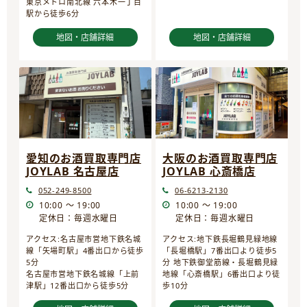
東京メトロ南北線 六本木一丁目
駅から徒歩6分
地図・店舗詳細
地図・店舗詳細
愛知のお酒買取専門店
大阪のお酒買取専門店
JOYLAB 名古屋店
JOYLAB 心斎橋店
052-249-8500
06-6213-2130
10:00 ～ 19:00
10:00 ～ 19:00
定休日：毎週水曜日
定休日：毎週水曜日
アクセス:名古屋市営地下鉄名城
アクセス:地下鉄長堀鶴見緑地線
線「矢場町駅」4番出口から徒歩
「長堀橋駅」7番出口より徒歩5
5分
分 地下鉄御堂筋線・長堀鶴見緑
名古屋市営地下鉄名城線「上前
地線「心斎橋駅」6番出口より徒
津駅」12番出口から徒歩5分
歩10分