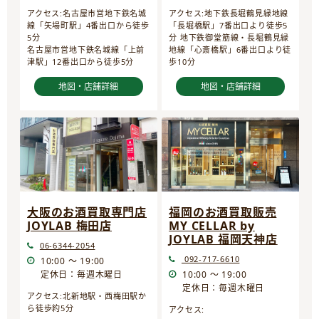
アクセス:名古屋市営地下鉄名城
アクセス:地下鉄長堀鶴見緑地線
線「矢場町駅」4番出口から徒歩
「長堀橋駅」7番出口より徒歩5
5分
分 地下鉄御堂筋線・長堀鶴見緑
名古屋市営地下鉄名城線「上前
地線「心斎橋駅」6番出口より徒
津駅」12番出口から徒歩5分
歩10分
地図・店舗詳細
地図・店舗詳細
大阪のお酒買取専門店
福岡のお酒買取販売
JOYLAB 梅田店
MY CELLAR by
JOYLAB 福岡天神店
06-6344-2054
092-717-6610
10:00 ～ 19:00
定休日：毎週木曜日
10:00 ～ 19:00
定休日：毎週木曜日
アクセス:北新地駅・西梅田駅か
ら徒歩約5分
アクセス: