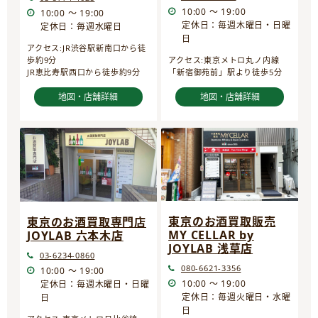
10:00 ～ 19:00
10:00 ～ 19:00
定休日：毎週木曜日・日曜
定休日：毎週水曜日
日
アクセス:JR渋谷駅新南口から徒
歩約9分
アクセス:東京メトロ丸ノ内線
JR恵比寿駅西口から徒歩約9分
「新宿御苑前」駅より徒歩5分
地図・店舗詳細
地図・店舗詳細
東京のお酒買取販売
東京のお酒買取専門店
MY CELLAR by
JOYLAB 六本木店
JOYLAB 浅草店
03-6234-0860
080-6621-3356
10:00 ～ 19:00
10:00 ～ 19:00
定休日：毎週木曜日・日曜
定休日：毎週火曜日・水曜
日
日