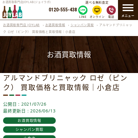
お酒買取専門店JOYLAB(ジョイラボ)
選べる無料査定
0120-555-438
メニュー
LINE
オンライン
電話
お酒買取専門店 JOYLAB
›
お酒買取情報
›
シャンパン買取
›
アルマンドブリニャッ
ク ロゼ（ピンク） 買取価格と買取情報｜小倉店
お酒買取情報
アルマンドブリニャック ロゼ（ピン
ク） 買取価格と買取情報｜小倉店
公開日 : 2021/07/26
最終更新日 : 2026/06/13
お酒買取情報
シャンパン買取