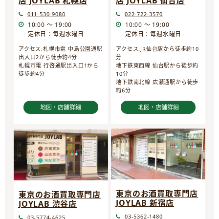
店 JOYLAB 仙台店
店 JOYLAB 札幌店
022-722-3570
011-530-9080
10:00 ～ 19:00
10:00 ～ 19:00
定休日：毎週水曜日
定休日：毎週水曜日
アクセス:JR仙台駅から徒歩約10
アクセス:札幌市電 中島公園通駅
分
出入口2から徒歩約4分
地下鉄東西線 仙台駅から徒歩約
札幌市電 行啓通駅出入口1から
10分
徒歩約4分
地下鉄南北線 広瀬通駅から徒歩
約6分
地図・店舗詳細
地図・店舗詳細
東京のお酒買取専門店
東京のお酒買取専門店
JOYLAB 新宿店
JOYLAB 渋谷店
03-5362-1480
03-5774-4625