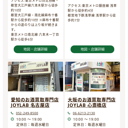
アクセス:東京メトロ日比谷線・
都営大江戸線六本木駅から徒歩
アクセス:東京メトロ銀座線 浅草
約10分
駅から徒歩約4分
都営大江戸線・南北線麻布十番
都営地下鉄浅草線 浅草駅から徒
駅から徒歩約10分 ※麻布十番駅
歩約7分
からの道のりは上り坂が続きま
す。
東京メトロ南北線 六本木一丁目
駅から徒歩6分
地図・店舗詳細
地図・店舗詳細
愛知のお酒買取専門店
大阪のお酒買取専門店
JOYLAB 名古屋店
JOYLAB 心斎橋店
052-249-8500
06-6213-2130
10:00 ～ 19:00
10:00 ～ 19:00
定休日：毎週水曜日
定休日：毎週水曜日