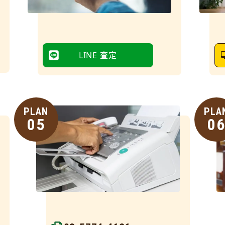
LINE 査定
PLAN
PLA
05
0