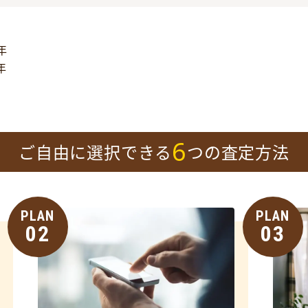
年
年
6
ご自由に選択できる
つの査定方法
PLAN
PLAN
02
03