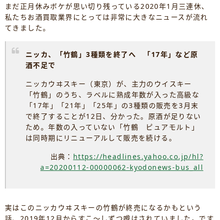
まだ正月休みボケが思い切り残っている2020年1月三連休、
私たちお酒買取業界にとっては非常に大きなニュースが流れ
てきました。
ニッカ、「竹鶴」3種類を終了へ 「17年」など原
酒不足で
ニッカウヰスキー（東京）が、主力のウイスキー
「竹鶴」のうち、ラベルに熟成年数が入った高級な
「17年」「21年」「25年」の3種類の販売を3月末
で終了することが12日、分かった。原酒が足りない
ため。年数の入っていない「竹鶴 ピュアモルト」
は同時期にリニューアルして販売を続ける。
出典：
https://headlines.yahoo.co.jp/hl?
a=20200112-00000062-kyodonews-bus_all
実はこのニッカウヰスキーの竹鶴が終売になるかもという
話、2019年12月からすこ～しずつ噂はされていました。です