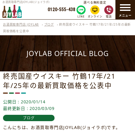
お酒買取専門店JOYLAB(ジョイラボ)
選べる無料査定
0120-555-438
メニュー
LINE
オンライン
電話
お酒買取専門店 JOYLAB
›
ブログ
›
終売国産ウイスキー 竹鶴17年/21年/25年の最新
買取価格を公表中
JOYLAB OFFICIAL BLOG
終売国産ウイスキー 竹鶴17年/21
年/25年の最新買取価格を公表中
公開日 : 2020/01/14
最終更新日 : 2020/03/09
ブログ
こんにちは、お酒買取専門店JOYLAB(ジョイラボ)です。