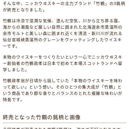
そんな中、ニッカウヰスキーの主力ブランド「竹鶴」の3銘柄
が終売となりました。
竹鶴は冷涼で湿潤な気候、澄んだ空気、川から立ち昇る靄、
海からの潮風など厳しい自然に囲まれた北海道余市蒸溜所の
余市モルトと美しい森に囲まれ近くを清流・新川川が流れる
仙台宮城峡蒸溜所のグレーンをヴァッティングしたウイスキ
ーです。
本物のウイスキーをつくりたいという一心でニッカウヰスキ
ー創始者の竹鶴政孝は日本で初めて本場スコットランドへ留
学しました。
竹鶴政孝翁が日頃から話していた「本物のウイスキーを味わ
って欲しい」という想い。そのひとつの集大成が「竹鶴」と
いう商品であり醇な香りとバランスのとれた複雑な味わいが
特長です。
終売となった竹鶴の銘柄と画像