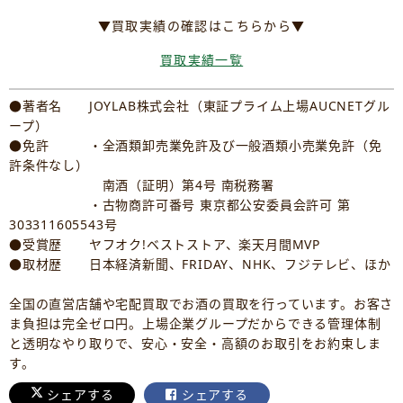
▼買取実績の確認はこちらから▼
買取実績一覧
●著者名 JOYLAB株式会社（東証プライム上場AUCNETグル
ープ）
●免許 ・全酒類卸売業免許及び一般酒類小売業免許（免
許条件なし）
南酒（証明）第4号 南税務署
・古物商許可番号 東京都公安委員会許可 第
303311605543号
●受賞歴 ヤフオク!ベストストア、楽天月間MVP
●取材歴 日本経済新聞、FRIDAY、NHK、フジテレビ、ほか
全国の直営店舗や宅配買取でお酒の買取を行っています。お客さ
ま負担は完全ゼロ円。上場企業グループだからできる管理体制
と透明なやり取りで、安心・安全・高額のお取引をお約束しま
す。
シェアする
シェアする