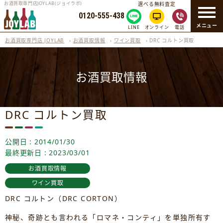
お酒買取専門店JOYLAB(ジョイラボ)
選べる無料査定
0120-555-438
メニュー
LINE
オンライン
電話
お酒買取専門店 JOYLAB
›
お酒買取情報
›
ワイン買取
›
DRC コルトン買取
お酒買取情報
DRC コルトン買取
公開日 : 2014/01/30
最終更新日 : 2023/03/01
お酒買取情報
ワイン買取
DRC コルトン（DRC CORTON）
神秘、奇跡とも言われる「ロマネ・コンティ」を単独所有す