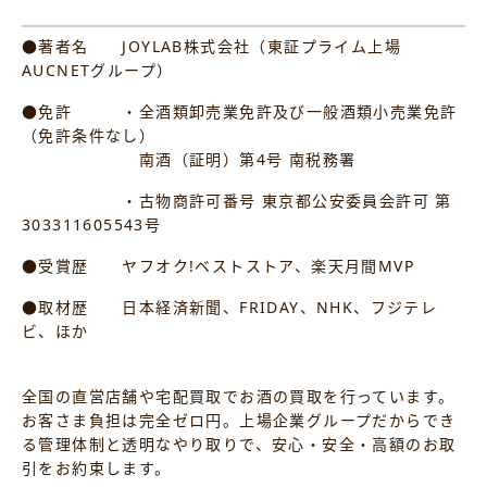
●著者名 JOYLAB株式会社（東証プライム上場
AUCNETグループ）
●免許 ・全酒類卸売業免許及び一般酒類小売業免許
（免許条件なし）
南酒（証明）第4号 南税務署
・古物商許可番号 東京都公安委員会許可 第
303311605543号
●受賞歴 ヤフオク!ベストストア、楽天月間MVP
●取材歴 日本経済新聞、FRIDAY、NHK、フジテレ
ビ、ほか
全国の直営店舗や宅配買取でお酒の買取を行っています。
お客さま負担は完全ゼロ円。上場企業グループだからでき
る管理体制と透明なやり取りで、安心・安全・高額のお取
引をお約束します。