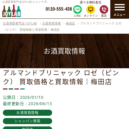
お酒買取専門店JOYLAB(ジョイラボ)
選べる無料査定
0120-555-438
メニュー
LINE
オンライン
電話
お酒買取専門店 JOYLAB
›
お酒買取情報
›
梅田店
›
アルマンドブリニャック ロゼ
（ピンク） 買取価格と買取情報｜梅田店
お酒買取情報
アルマンドブリニャック ロゼ（ピン
ク） 買取価格と買取情報｜梅田店
公開日 : 2026/01/10
最終更新日 : 2026/06/13
お酒買取情報
シャンパン買取