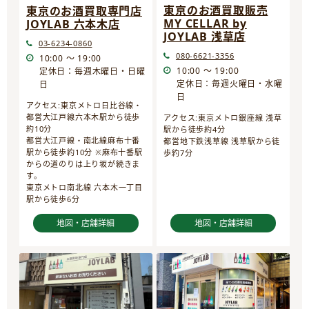
東京のお酒買取販売
東京のお酒買取専門店
MY CELLAR by
JOYLAB 六本木店
JOYLAB 浅草店
03-6234-0860
080-6621-3356
10:00 ～ 19:00
10:00 ～ 19:00
定休日：毎週木曜日・日曜
定休日：毎週火曜日・水曜
日
日
アクセス:東京メトロ日比谷線・
都営大江戸線六本木駅から徒歩
アクセス:東京メトロ銀座線 浅草
約10分
駅から徒歩約4分
都営大江戸線・南北線麻布十番
都営地下鉄浅草線 浅草駅から徒
駅から徒歩約10分 ※麻布十番駅
歩約7分
からの道のりは上り坂が続きま
す。
東京メトロ南北線 六本木一丁目
駅から徒歩6分
地図・店舗詳細
地図・店舗詳細