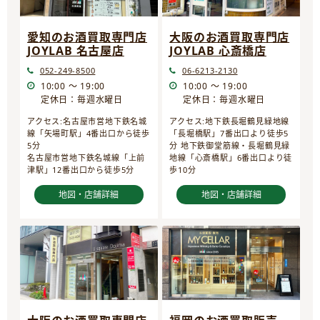
愛知のお酒買取専門店
大阪のお酒買取専門店
JOYLAB 名古屋店
JOYLAB 心斎橋店
052-249-8500
06-6213-2130
10:00 ～ 19:00
10:00 ～ 19:00
定休日：毎週水曜日
定休日：毎週水曜日
アクセス:名古屋市営地下鉄名城
アクセス:地下鉄長堀鶴見緑地線
線「矢場町駅」4番出口から徒歩
「長堀橋駅」7番出口より徒歩5
5分
分 地下鉄御堂筋線・長堀鶴見緑
名古屋市営地下鉄名城線「上前
地線「心斎橋駅」6番出口より徒
津駅」12番出口から徒歩5分
歩10分
地図・店舗詳細
地図・店舗詳細