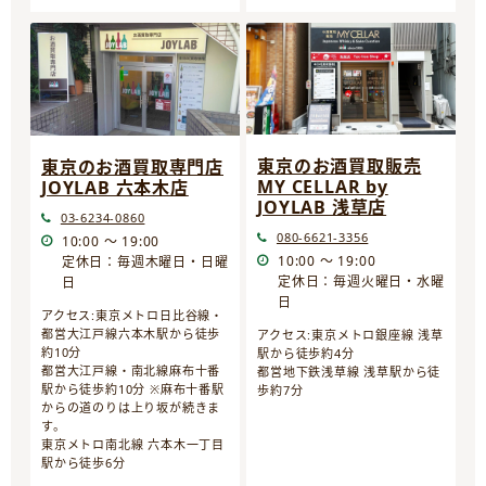
東京のお酒買取販売
東京のお酒買取専門店
MY CELLAR by
JOYLAB 六本木店
JOYLAB 浅草店
03-6234-0860
080-6621-3356
10:00 ～ 19:00
10:00 ～ 19:00
定休日：毎週木曜日・日曜
定休日：毎週火曜日・水曜
日
日
アクセス:東京メトロ日比谷線・
都営大江戸線六本木駅から徒歩
アクセス:東京メトロ銀座線 浅草
約10分
駅から徒歩約4分
都営大江戸線・南北線麻布十番
都営地下鉄浅草線 浅草駅から徒
駅から徒歩約10分 ※麻布十番駅
歩約7分
からの道のりは上り坂が続きま
す。
東京メトロ南北線 六本木一丁目
駅から徒歩6分