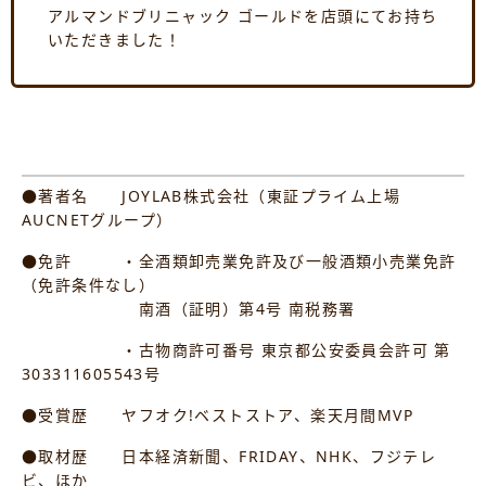
アルマンドブリニャック ゴールドを店頭にてお持ち
いただきました！
●著者名 JOYLAB株式会社（東証プライム上場
AUCNETグループ）
●免許 ・全酒類卸売業免許及び一般酒類小売業免許
（免許条件なし）
南酒（証明）第4号 南税務署
・古物商許可番号 東京都公安委員会許可 第
303311605543号
●受賞歴 ヤフオク!ベストストア、楽天月間MVP
●取材歴 日本経済新聞、FRIDAY、NHK、フジテレ
ビ、ほか