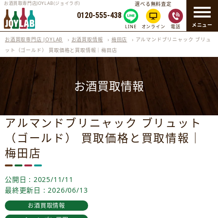
お酒買取専門店JOYLAB(ジョイラボ)
選べる無料査定
0120-555-438
メニュー
LINE
オンライン
電話
お酒買取専門店 JOYLAB
›
お酒買取情報
›
梅田店
›
アルマンドブリニャック ブリュ
ット（ゴールド） 買取価格と買取情報｜梅田店
お酒買取情報
アルマンドブリニャック ブリュット
（ゴールド） 買取価格と買取情報｜
梅田店
公開日 : 2025/11/11
最終更新日 : 2026/06/13
お酒買取情報