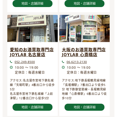
地図・店舗詳細
地図・店舗詳細
愛知のお酒買取専門店
大阪のお酒買取専門店
JOYLAB 名古屋店
JOYLAB 心斎橋店
052-249-8500
06-6213-2130
10:00 ～ 19:00
10:00 ～ 19:00
定休日：毎週水曜日
定休日：毎週水曜日
アクセス:名古屋市営地下鉄名城
アクセス:地下鉄長堀鶴見緑地線
線「矢場町駅」4番出口から徒歩
「長堀橋駅」7番出口より徒歩5
5分
分 地下鉄御堂筋線・長堀鶴見緑
名古屋市営地下鉄名城線「上前
地線「心斎橋駅」6番出口より徒
津駅」12番出口から徒歩5分
歩10分
地図・店舗詳細
地図・店舗詳細