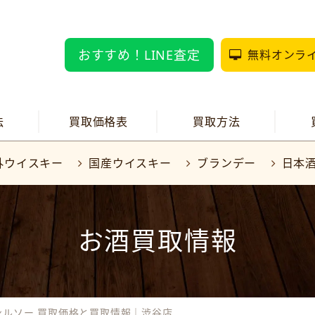
おすすめ！LINE査定
無料オンラ
法
買取価格表
買取方法
外ウイスキー
国産ウイスキー
ブランデー
日本
お酒買取情報
ンルソー 買取価格と買取情報｜渋谷店