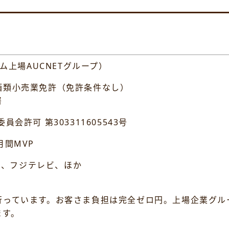
ム上場AUCNETグループ）
類小売業免許（免許条件なし）
署
 第303311605543号
間MVP
K、フジテレビ、ほか
行っています。お客さま負担は完全ゼロ円。上場企業グル
ます。