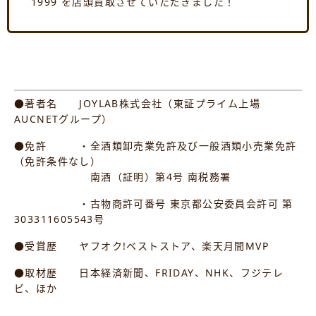
1999 を店頭買取させていただきました！
●著者名 JOYLAB株式会社（東証プライム上場
AUCNETグループ）
●免許 ・全酒類卸売業免許及び一般酒類小売業免許
（免許条件なし）
南酒（証明）第4号 南税務署
・古物商許可番号 東京都公安委員会許可 第
303311605543号
●受賞歴 ヤフオク!ベストストア、楽天月間MVP
●取材歴 日本経済新聞、FRIDAY、NHK、フジテレ
ビ、ほか