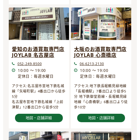
愛知のお酒買取専門店
大阪のお酒買取専門店
JOYLAB 名古屋店
JOYLAB 心斎橋店
052-249-8500
06-6213-2130
10:00 ～ 19:00
10:00 ～ 19:00
定休日：毎週水曜日
定休日：毎週水曜日
アクセス:名古屋市営地下鉄名城
アクセス:地下鉄長堀鶴見緑地線
線「矢場町駅」4番出口から徒歩
「長堀橋駅」7番出口より徒歩5
5分
分 地下鉄御堂筋線・長堀鶴見緑
名古屋市営地下鉄名城線「上前
地線「心斎橋駅」6番出口より徒
津駅」12番出口から徒歩5分
歩10分
地図・店舗詳細
地図・店舗詳細