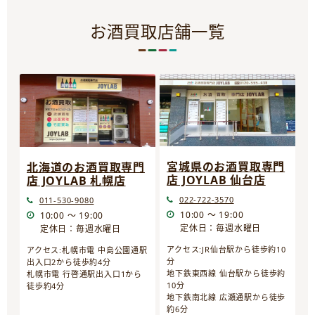
お酒買取店舗一覧
宮城県のお酒買取専門
北海道のお酒買取専門
店 JOYLAB 仙台店
店 JOYLAB 札幌店
022-722-3570
011-530-9080
10:00 ～ 19:00
10:00 ～ 19:00
定休日：毎週水曜日
定休日：毎週水曜日
アクセス:JR仙台駅から徒歩約10
アクセス:札幌市電 中島公園通駅
分
出入口2から徒歩約4分
地下鉄東西線 仙台駅から徒歩約
札幌市電 行啓通駅出入口1から
10分
徒歩約4分
地下鉄南北線 広瀬通駅から徒歩
約6分