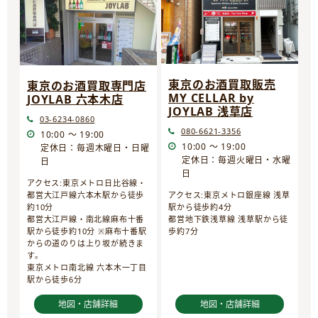
東京のお酒買取販売
東京のお酒買取専門店
MY CELLAR by
JOYLAB 六本木店
JOYLAB 浅草店
03-6234-0860
080-6621-3356
10:00 ～ 19:00
10:00 ～ 19:00
定休日：毎週木曜日・日曜
定休日：毎週火曜日・水曜
日
日
アクセス:東京メトロ日比谷線・
都営大江戸線六本木駅から徒歩
アクセス:東京メトロ銀座線 浅草
約10分
駅から徒歩約4分
都営大江戸線・南北線麻布十番
都営地下鉄浅草線 浅草駅から徒
駅から徒歩約10分 ※麻布十番駅
歩約7分
からの道のりは上り坂が続きま
す。
東京メトロ南北線 六本木一丁目
駅から徒歩6分
地図・店舗詳細
地図・店舗詳細