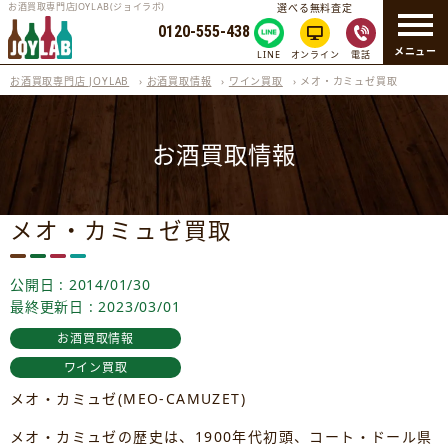
お酒買取専門店JOYLAB(ジョイラボ)
選べる無料査定
0120-555-438
メニュー
LINE
オンライン
電話
お酒買取専門店 JOYLAB
›
お酒買取情報
›
ワイン買取
›
メオ・カミュゼ買取
お酒買取情報
メオ・カミュゼ買取
公開日 : 2014/01/30
最終更新日 : 2023/03/01
お酒買取情報
ワイン買取
メオ・カミュゼ(MEO-CAMUZET)
メオ・カミュゼの歴史は、1900年代初頭、コート・ドール県