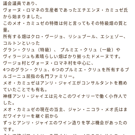
議会議員であり、
ヴォーヌ・ロマネの生産者であったエチエンヌ・カミュゼ氏
から始まりました。
このメオ・カミュゼの特徴は何と言ってもその特級畑の質と
量。
所有する畑はクロ・ヴージョ、リシュブール、エシェゾー、
コルトンといった
グラン・クリュ（特級）、 プルミエ・クリュ（一級）や
ヴィラージュも素晴らしい畑ばかり揃ったドメーヌです。
ヴージョ村とヴォーヌ・ロマネ村を中心に、
4つのグラン・クリュ、6つのプルミエ・クリュを所有するブ
ルゴーニュ屈指の名門ファミリー。
メオ・カミュゼはアンリ・ジャイエがコンサルタントを務め
ていたことでも有名。
神様アンリ・ジャイエは元々このワイナリーで働く小作人で
した。
メオ・カミュゼの現在の当主、ジャン・ニコラ・メオ氏はま
だワイナリーを継ぐ前から
ずっとアンリ・ジャイエのワイン造りを学ぶ機会があったの
です。