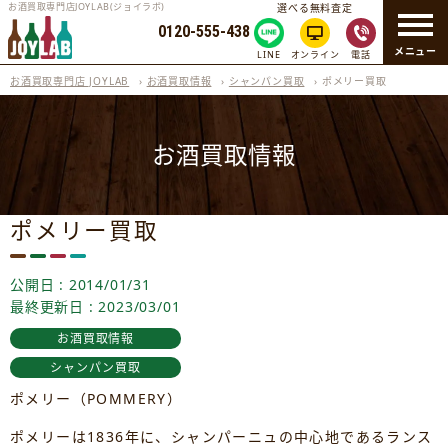
お酒買取専門店JOYLAB(ジョイラボ)
選べる無料査定
0120-555-438
メニュー
LINE
オンライン
電話
お酒買取専門店 JOYLAB
›
お酒買取情報
›
シャンパン買取
›
ポメリー買取
お酒買取情報
ポメリー買取
公開日 : 2014/01/31
最終更新日 : 2023/03/01
お酒買取情報
シャンパン買取
ポメリー（POMMERY）
ポメリーは1836年に、シャンパーニュの中心地であるランス