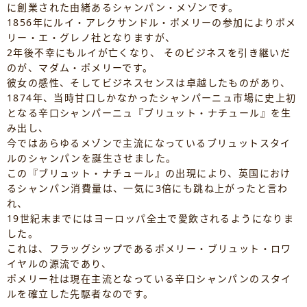
に創業された由緒あるシャンパン・メゾンです。
1856年にルイ・アレクサンドル・ポメリーの参加によりポメ
リー・エ・グレノ社となりますが、
2年後不幸にもルイが亡くなり、 そのビジネスを引き継いだ
のが、マダム・ポメリーです。
彼女の感性、そしてビジネスセンスは卓越したものがあり、
1874年、当時甘口しかなかったシャンパーニュ市場に史上初
となる辛口シャンパーニュ『ブリュット・ナチュール』を生
み出し、
今ではあらゆるメゾンで主流になっているブリュットスタイ
ルのシャンパンを誕生させました。
この『ブリュット・ナチュール』の出現により、英国におけ
るシャンパン消費量は、一気に3倍にも跳ね上がったと言わ
れ、
19世紀末までにはヨーロッパ全土で愛飲されるようになりま
した。
これは、フラッグシップであるポメリー・ブリュット・ロワ
イヤルの源流であり、
ポメリー社は現在主流となっている辛口シャンパンのスタイ
ルを確立した先駆者なのです。