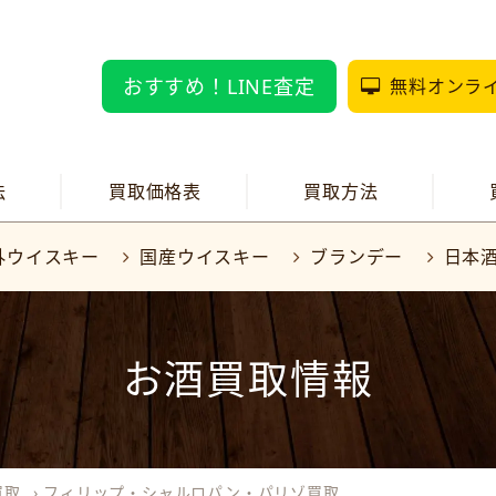
おすすめ！LINE査定
無料オンラ
法
買取価格表
買取方法
外ウイスキー
国産ウイスキー
ブランデー
日本
お酒買取情報
買取
›
フィリップ・シャルロパン・パリゾ買取