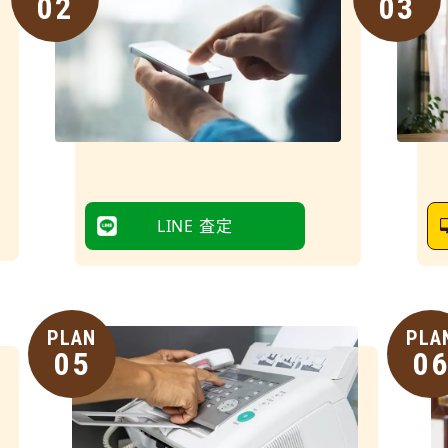
02
03
LINE 査定
PLAN
PLA
05
0