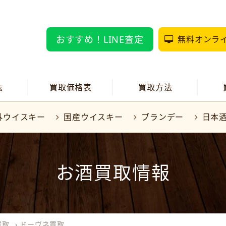
おすすめ！LINE査定
無料オンラ
法
買取価格表
買取方法
外ウイスキー
国産ウイスキー
ブランデー
日本
お酒買取情報
買取
›
ドーヴネ買取