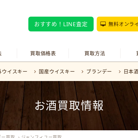
おすすめ！LINE査定
無料オンラ
法
買取価格表
買取方法
外ウイスキー
国産ウイスキー
ブランデー
日本
お酒買取情報
デー買取
›
ジャンフィユー買取