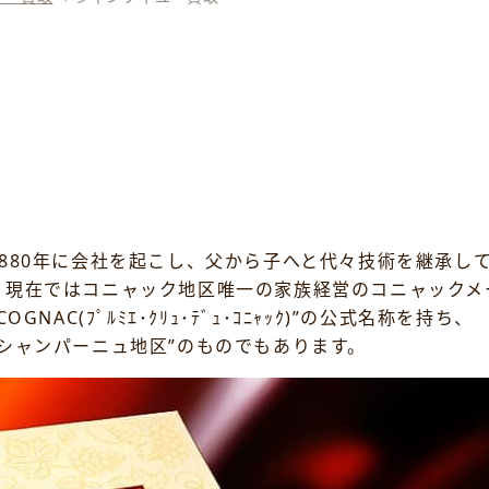
880年に会社を起こし、父から子へと代々技術を継承し
、現在ではコニャック地区唯一の家族経営のコニャックメ
OGNAC(ﾌﾟﾙﾐｴ･ｸﾘｭ･ﾃﾞｭ･ｺﾆｬｯｸ)”の公式名称を持ち、
シャンパーニュ地区”のものでもあります。