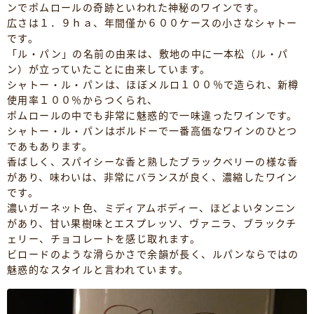
ンでポムロールの奇跡といわれた神秘のワインです。
広さは１．９ｈａ、年間僅か６００ケースの小さなシャトー
です。
「ル・パン」の名前の由来は、敷地の中に一本松（ル・パ
ン）が立っていたことに由来しています。
シャトー・ル・パンは、ほぼメルロ１００％で造られ、新樽
使用率１００％からつくられ、
ポムロールの中でも非常に魅惑的で一味違ったワインです。
シャトー・ル・パンはボルドーで一番高価なワインのひとつ
であもあります。
香ばしく、スパイシーな香と熟したブラックベリーの様な香
があり、味わいは、非常にバランスが良く、濃縮したワイン
です。
濃いガーネット色、ミディアムボディー、ほどよいタンニン
があり、甘い果樹味とエスプレッソ、ヴァニラ、ブラックチ
ェリー、チョコレートを感じ取れます。
ビロードのような滑らかさで余韻が長く、ルパンならではの
魅惑的なスタイルと言われています。