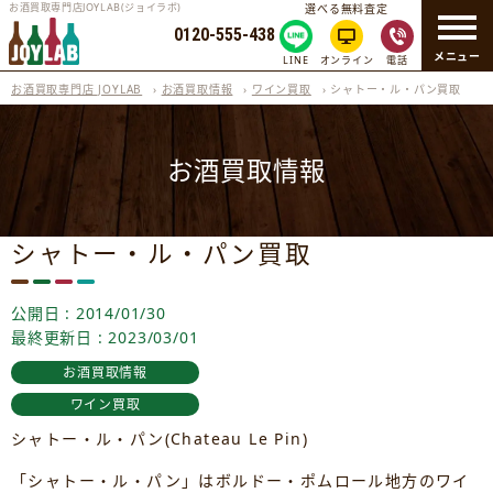
お酒買取専門店JOYLAB(ジョイラボ)
選べる無料査定
0120-555-438
メニュー
LINE
オンライン
電話
お酒買取専門店 JOYLAB
›
お酒買取情報
›
ワイン買取
›
シャトー・ル・パン買取
お酒買取情報
シャトー・ル・パン買取
公開日 : 2014/01/30
最終更新日 : 2023/03/01
お酒買取情報
ワイン買取
シャトー・ル・パン(Chateau Le Pin)
「シャトー・ル・パン」はボルドー・ポムロール地方のワイ