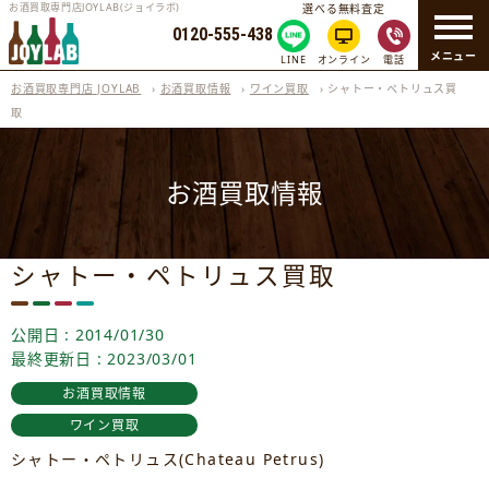
お酒買取専門店JOYLAB(ジョイラボ)
選べる無料査定
0120-555-438
メニュー
LINE
オンライン
電話
お酒買取専門店 JOYLAB
›
お酒買取情報
›
ワイン買取
›
シャトー・ペトリュス買
取
お酒買取情報
シャトー・ペトリュス買取
公開日 : 2014/01/30
最終更新日 : 2023/03/01
お酒買取情報
ワイン買取
シャトー・ペトリュス(Chateau Petrus)