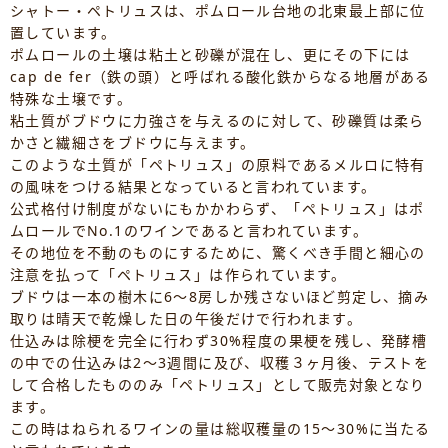
シャトー・ペトリュスは、ポムロール台地の北東最上部に位
置しています。
ポムロールの土壌は粘土と砂礫が混在し、更にその下には
cap de fer（鉄の頭）と呼ばれる酸化鉄からなる地層がある
特殊な土壌です。
粘土質がブドウに力強さを与えるのに対して、砂礫質は柔ら
かさと繊細さをブドウに与えます。
このような土質が「ペトリュス」の原料であるメルロに特有
の風味をつける結果となっていると言われています。
公式格付け制度がないにもかかわらず、「ペトリュス」はポ
ムロールでNo.1のワインであると言われています。
その地位を不動のものにするために、驚くべき手間と細心の
注意を払って「ペトリュス」は作られています。
ブドウは一本の樹木に6～8房しか残さないほど剪定し、摘み
取りは晴天で乾燥した日の午後だけで行われます。
仕込みは除梗を完全に行わず30%程度の果梗を残し、発酵槽
の中での仕込みは2～3週間に及び、収穫３ヶ月後、テストを
して合格したもののみ「ペトリュス」として販売対象となり
ます。
この時はねられるワインの量は総収穫量の15～30%に当たる