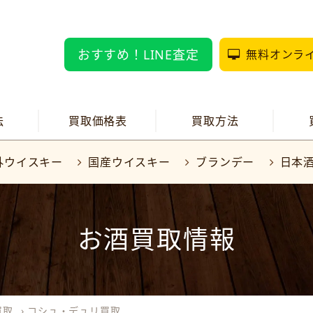
おすすめ！LINE査定
無料オンラ
法
買取価格表
買取方法
外ウイスキー
国産ウイスキー
ブランデー
日本
お酒買取情報
買取
›
コシュ・デュリ買取