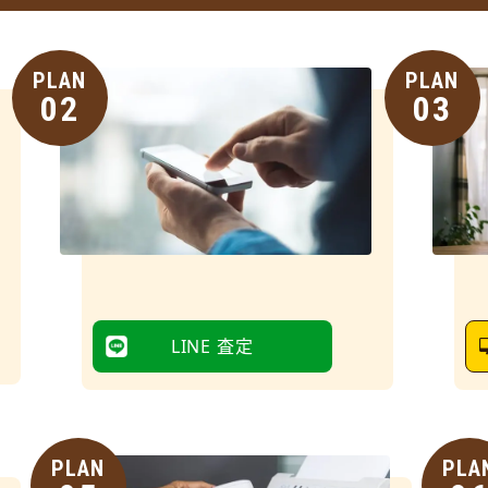
PLAN
PLAN
02
03
LINE 査定
PLAN
PLA