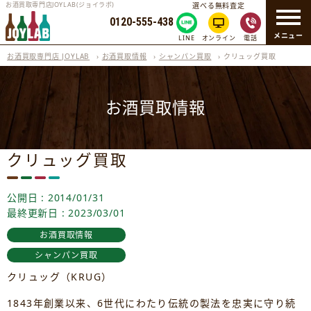
お酒買取専門店JOYLAB(ジョイラボ)
選べる無料査定
0120-555-438
メニュー
LINE
オンライン
電話
お酒買取専門店 JOYLAB
›
お酒買取情報
›
シャンパン買取
›
クリュッグ買取
お酒買取情報
クリュッグ買取
公開日 : 2014/01/31
最終更新日 : 2023/03/01
お酒買取情報
シャンパン買取
クリュッグ（KRUG）
1843年創業以来、6世代にわたり伝統の製法を忠実に守り続